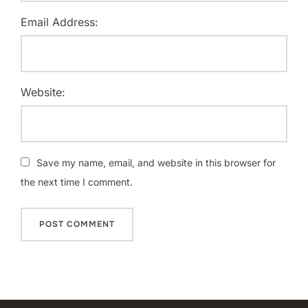
Email Address:
Website:
Save my name, email, and website in this browser for
the next time I comment.