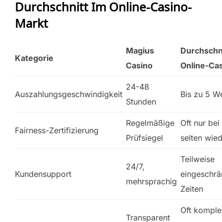
Durchschnitt Im Online-Casino-
Markt
Magius
Durchschni
Kategorie
Casino
Online-Ca
24-48
Auszahlungsgeschwindigkeit
Bis zu 5 W
Stunden
Regelmäßige
Oft nur bei 
Fairness-Zertifizierung
Prüfsiegel
selten wied
Teilweise
24/7,
Kundensupport
eingeschrä
mehrsprachig
Zeiten
Oft komple
Transparent