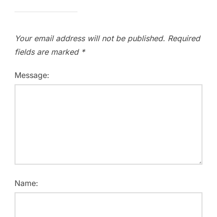
Your email address will not be published.
Required
fields are marked
*
Message:
Name: