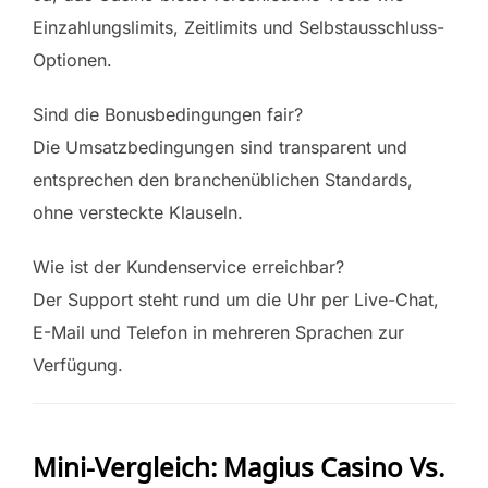
Einzahlungslimits, Zeitlimits und Selbstausschluss-
Optionen.
Sind die Bonusbedingungen fair?
Die Umsatzbedingungen sind transparent und
entsprechen den branchenüblichen Standards,
ohne versteckte Klauseln.
Wie ist der Kundenservice erreichbar?
Der Support steht rund um die Uhr per Live-Chat,
E-Mail und Telefon in mehreren Sprachen zur
Verfügung.
Mini-Vergleich: Magius Casino Vs.