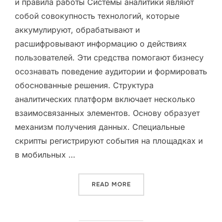
и правила работы Системы аналитики являют
собой совокупность технологий, которые
аккумулируют, обрабатывают и
расшифровывают информацию о действиях
пользователей. Эти средства помогают бизнесу
осознавать поведение аудитории и формировать
обоснованные решения. Структура
аналитических платформ включает несколько
взаимосвязанных элементов. Основу образует
механизм получения данных. Специальные
скрипты регистрируют события на площадках и
в мобильных …
“КАК ВЫСТРОЕНЫ ПЛАТФО
READ MORE