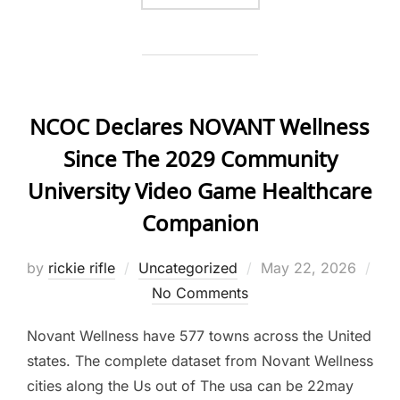
NCOC Declares NOVANT Wellness
Since The 2029 Community
University Video Game Healthcare
Companion
Posted
by
rickie rifle
Uncategorized
May 22, 2026
on
No Comments
Novant Wellness have 577 towns across the United
states. The complete dataset from Novant Wellness
cities along the Us out of The usa can be 22may