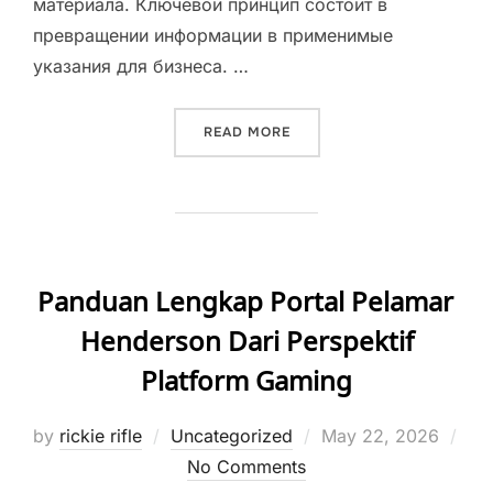
материала. Ключевой принцип состоит в
превращении информации в применимые
указания для бизнеса. …
“БАЗОВЫЕ ЭЛЕМЕНТЫ ВЕБ
READ MORE
Panduan Lengkap Portal Pelamar
Henderson Dari Perspektif
Platform Gaming
Posted
by
rickie rifle
Uncategorized
May 22, 2026
on
No Comments