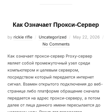
Как Означает Прокси-Сервер
Posted
by
rickie rifle
Uncategorized
May 22, 2026
on
No Comments
Как означает прокси-сервер Proxy-сервер
являет собой промежуточный узел среди
компьютером и целевым сервером,
посредством который передается интернет
сигнал. Взамен открытого подключения до веб-
странице либо платформе обращение сначала
передается на адрес прокси-серверу, а потом
далее от лица данного имени пересылается до