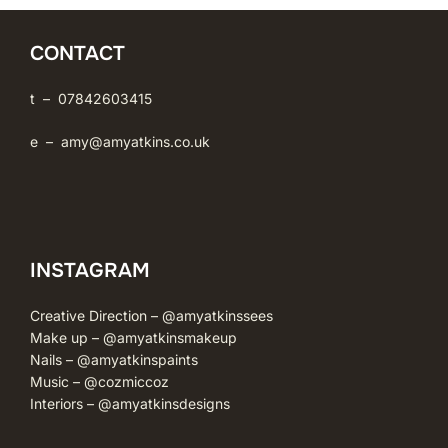
CONTACT
t – 07842603415
e –
amy@amyatkins.co.uk
INSTAGRAM
Creative Direction –
@amyatkinssees
Make up –
@amyatkinsmakeup
Nails –
@amyatkinspaints
Music –
@cozmiccoz
Interiors –
@amyatkinsdesigns