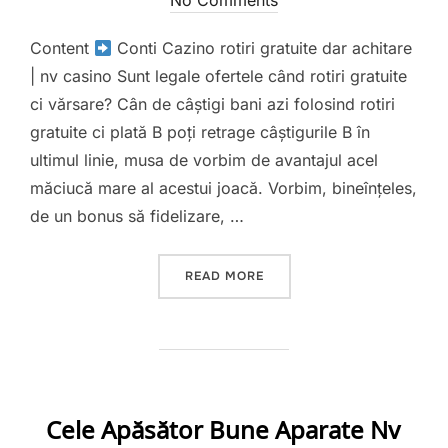
No Comments
Content
Conti Cazino rotiri gratuite dar achitare
| nv casino Sunt legale ofertele când rotiri gratuite
ci vărsare? Cân de câștigi bani azi folosind rotiri
gratuite ci plată B poți retrage câștigurile B în
ultimul linie, musa de vorbim de avantajul acel
măciucă mare al acestui joacă. Vorbim, bineînțeles,
de un bonus să fidelizare, …
“BONUS ÎNSĂ DEPUNERE MA
READ MORE
Cele Apăsător Bune Aparate Nv