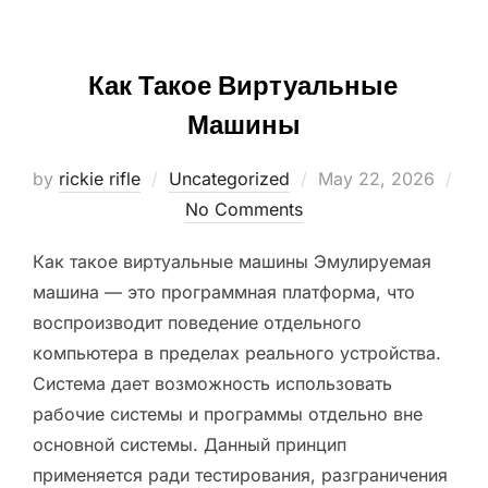
Как Такое Виртуальные
Машины
Posted
by
rickie rifle
Uncategorized
May 22, 2026
on
No Comments
Как такое виртуальные машины Эмулируемая
машина — это программная платформа, что
воспроизводит поведение отдельного
компьютера в пределах реального устройства.
Система дает возможность использовать
рабочие системы и программы отдельно вне
основной системы. Данный принцип
применяется ради тестирования, разграничения