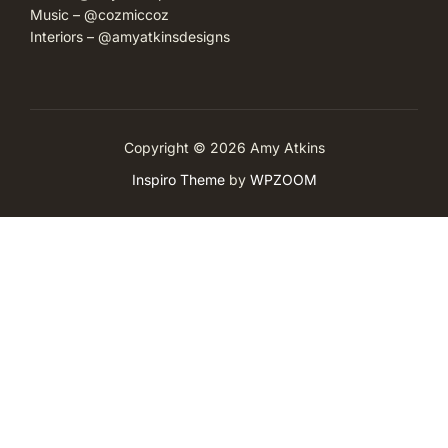
Music –
@cozmiccoz
Interiors –
@amyatkinsdesigns
Copyright © 2026 Amy Atkins
Inspiro Theme
by
WPZOOM