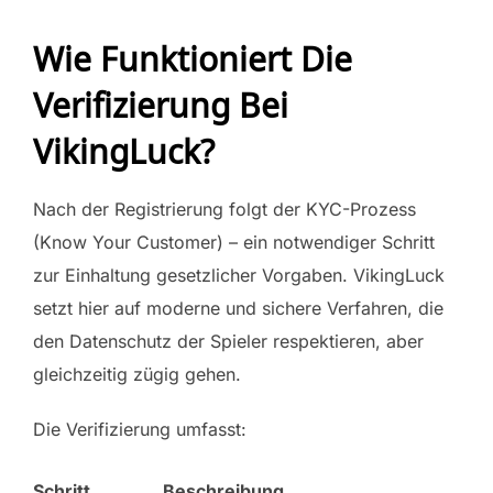
Wie Funktioniert Die
Verifizierung Bei
VikingLuck?
Nach der Registrierung folgt der KYC-Prozess
(Know Your Customer) – ein notwendiger Schritt
zur Einhaltung gesetzlicher Vorgaben. VikingLuck
setzt hier auf moderne und sichere Verfahren, die
den Datenschutz der Spieler respektieren, aber
gleichzeitig zügig gehen.
Die Verifizierung umfasst:
Schritt
Beschreibung