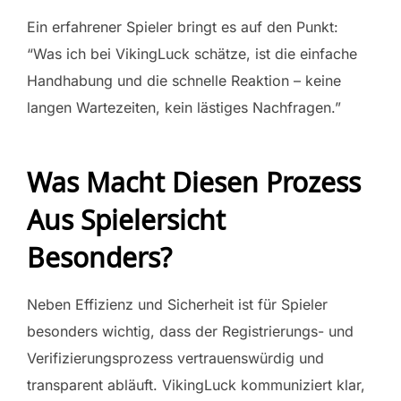
Ein erfahrener Spieler bringt es auf den Punkt:
“Was ich bei VikingLuck schätze, ist die einfache
Handhabung und die schnelle Reaktion – keine
langen Wartezeiten, kein lästiges Nachfragen.”
Was Macht Diesen Prozess
Aus Spielersicht
Besonders?
Neben Effizienz und Sicherheit ist für Spieler
besonders wichtig, dass der Registrierungs- und
Verifizierungsprozess vertrauenswürdig und
transparent abläuft. VikingLuck kommuniziert klar,