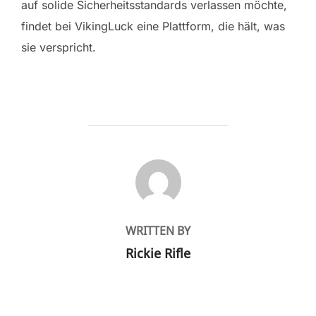
auf solide Sicherheitsstandards verlassen möchte,
findet bei VikingLuck eine Plattform, die hält, was
sie verspricht.
POST AUTHOR
WRITTEN BY
Rickie Rifle