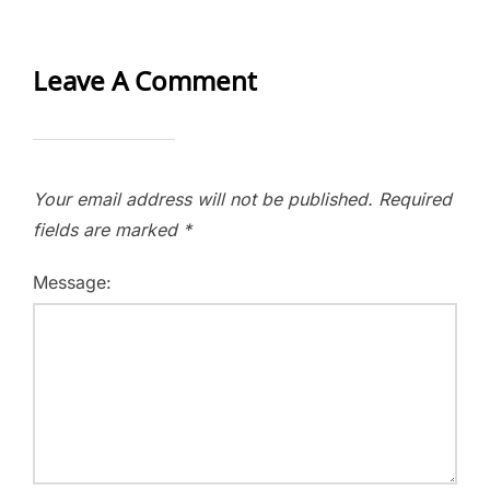
Leave A Comment
Your email address will not be published.
Required
fields are marked
*
Message: