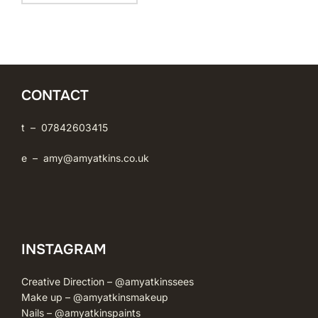
CONTACT
t – 07842603415
e –
amy@amyatkins.co.uk
INSTAGRAM
Creative Direction –
@amyatkinssees
Make up –
@amyatkinsmakeup
Nails –
@amyatkinspaints