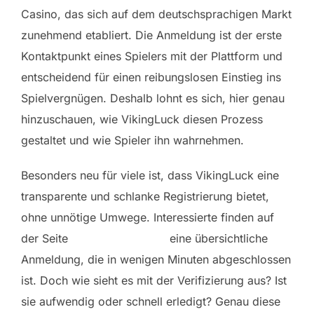
Casino, das sich auf dem deutschsprachigen Markt
zunehmend etabliert. Die Anmeldung ist der erste
Kontaktpunkt eines Spielers mit der Plattform und
entscheidend für einen reibungslosen Einstieg ins
Spielvergnügen. Deshalb lohnt es sich, hier genau
hinzuschauen, wie VikingLuck diesen Prozess
gestaltet und wie Spieler ihn wahrnehmen.
Besonders neu für viele ist, dass VikingLuck eine
transparente und schlanke Registrierung bietet,
ohne unnötige Umwege. Interessierte finden auf
der Seite
viking luck casino
eine übersichtliche
Anmeldung, die in wenigen Minuten abgeschlossen
ist. Doch wie sieht es mit der Verifizierung aus? Ist
sie aufwendig oder schnell erledigt? Genau diese