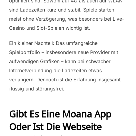
optimiert sind. Sowohl auf 4G als auch auf WLAN
sind Ladezeiten kurz und stabil. Spiele starten
meist ohne Verzögerung, was besonders bei Live-
Casino und Slot-Spielen wichtig ist.
Ein kleiner Nachteil: Das umfangreiche
Spielportfolio – insbesondere neue Provider mit
aufwendigen Grafiken – kann bei schwacher
Internetverbindung die Ladezeiten etwas
verlängern. Dennoch ist die Erfahrung insgesamt
flüssig und störungsfrei.
Gibt Es Eine Moana App
Oder Ist Die Webseite