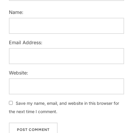
Name:
Email Address:
Website:
Save my name, email, and website in this browser for
the next time I comment.