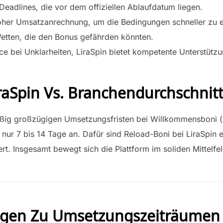
Deadlines, die vor dem offiziellen Ablaufdatum liegen.
 hoher Umsatzanrechnung, um die Bedingungen schneller zu e
Wetten, die den Bonus gefährden könnten.
e bei Unklarheiten, LiraSpin bietet kompetente Unterstützu
iraSpin Vs. Branchendurchschnit
mäßig großzügigen Umsetzungsfristen bei Willkommensboni (
 nur 7 bis 14 Tage an. Dafür sind Reload-Boni bei LiraSpin 
ert. Insgesamt bewegt sich die Plattform im soliden Mittelfe
agen Zu Umsetzungszeiträumen B