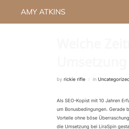
Skip
AMY ATKINS
to
content
Welche Zeit
Umsetzung 
by
rickie rifle
in
Uncategorize
Als SEO-Kopist mit 10 Jahren Erf
um Bonusbedingungen. Gerade be
Vorteile ohne böse Überraschunge
die Umsetzung bei LiraSpin gesta