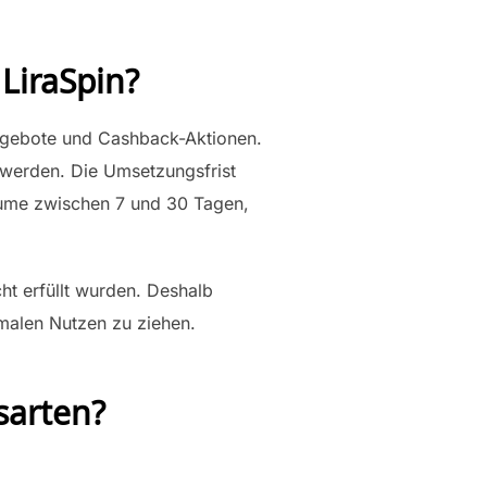
LiraSpin?
Angebote und Cashback-Aktionen.
 werden. Die Umsetzungsfrist
räume zwischen 7 und 30 Tagen,
cht erfüllt wurden. Deshalb
imalen Nutzen zu ziehen.
sarten?