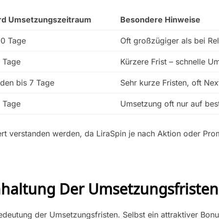
rd Umsetzungszeitraum
Besondere Hinweise
30 Tage
Oft großzügiger als bei Re
4 Tage
Kürzere Frist – schnelle 
den bis 7 Tage
Sehr kurze Fristen, oft N
0 Tage
Umsetzung oft nur auf bes
wert verstanden werden, da LiraSpin je nach Aktion oder P
nhaltung Der Umsetzungsfristen
edeutung der Umsetzungsfristen. Selbst ein attraktiver Bonu