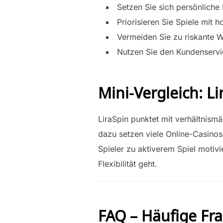
Setzen Sie sich persönliche 
Priorisieren Sie Spiele mit
Vermeiden Sie zu riskante 
Nutzen Sie den Kundenservic
Mini-Vergleich: L
LiraSpin punktet mit verhältnis
dazu setzen viele Online-Casinos
Spieler zu aktiverem Spiel motivi
Flexibilität geht.
FAQ – Häufige Fr