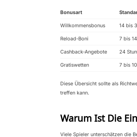
Bonusart
Standa
Willkommensbonus
14 bis 
Reload-Boni
7 bis 1
Cashback-Angebote
24 Stun
Gratiswetten
7 bis 1
Diese Übersicht sollte als Richt
treffen kann.
Warum Ist Die Ei
Viele Spieler unterschätzen die B