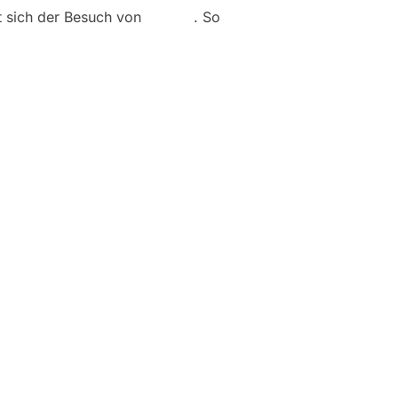
nt sich der Besuch von
liraspin
. So