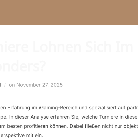
niere Lohnen Sich Im
onders?
Posted
d
on
November 27, 2025
on
n Erfahrung im iGaming-Bereich und spezialisiert auf partne
pe. In dieser Analyse erfahren Sie, welche Turniere in dies
am besten profitieren können. Dabei fließen nicht nur obje
erspektive mit ein.