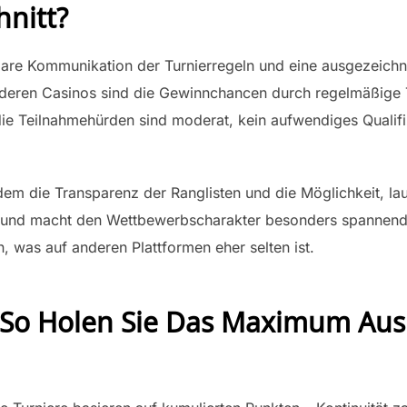
nitt?
lare Kommunikation der Turnierregeln und eine ausgezeich
deren Casinos sind die Gewinnchancen durch regelmäßige T
 die Teilnahmehürden sind moderat, kein aufwendiges Qualifi
dem die Transparenz der Ranglisten und die Möglichkeit, lau
t und macht den Wettbewerbscharakter besonders spannend
 was auf anderen Plattformen eher selten ist.
r: So Holen Sie Das Maximum Aus