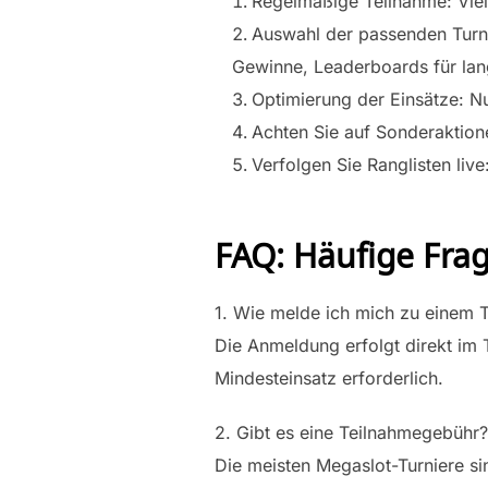
Regelmäßige Teilnahme: Viele
Auswahl der passenden Turnie
Gewinne, Leaderboards für lang
Optimierung der Einsätze: Nu
Achten Sie auf Sonderaktione
Verfolgen Sie Ranglisten liv
FAQ: Häufige Fra
1. Wie melde ich mich zu einem T
Die Anmeldung erfolgt direkt im 
Mindesteinsatz erforderlich.
2. Gibt es eine Teilnahmegebühr?
Die meisten Megaslot-Turniere si