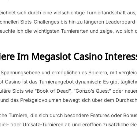
ichnet sich durch eine vielschichtige Turnierlandschaft aus
schnellen Slots-Challenges bis hin zu längeren Leaderboar
euchte ich die wichtigsten Turnierarten und zeige, wo sich d
ere Im Megaslot Casino Interes
he Spannungsebene und ermöglichen es Spielern, mit vergle
 Casino ist das Turnierangebot dynamisch: Es gibt täglich
uläre Slots wie “Book of Dead”, “Gonzo’s Quest” oder neuere
 und das Preisgeldvolumen bewegt sich über dem Durchschn
sche Turniere, die sich durch besondere Features oder Bon
piel- oder Umsatz-Turnieren ab und eröffnen zusätzliche G