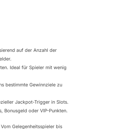
sierend auf der Anzahl der
elder.
en. Ideal für Spieler mit wenig
pins bestimmte Gewinnziele zu
ieller Jackpot-Trigger in Slots.
ts, Bonusgeld oder VIP-Punkten.
: Vom Gelegenheitsspieler bis