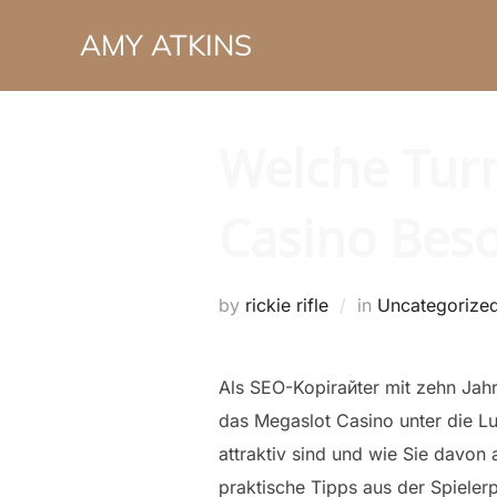
Skip
AMY ATKINS
to
content
Welche Tur
Casino Bes
by
rickie rifle
in
Uncategorize
Als SEO-Kopiraйter mit zehn Jahre
das Megaslot Casino unter die Lu
attraktiv sind und wie Sie davon 
praktische Tipps aus der Spielerp