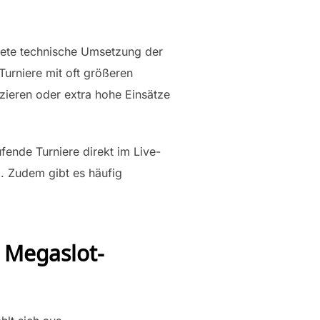
nete technische Umsetzung der
urniere mit oft größeren
zieren oder extra hohe Einsätze
fende Turniere direkt im Live-
. Zudem gibt es häufig
 Megaslot-