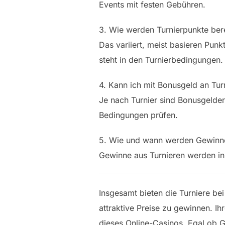
Events mit festen Gebühren.
3. Wie werden Turnierpunkte ber
Das variiert, meist basieren Pun
steht in den Turnierbedingungen.
4. Kann ich mit Bonusgeld an Tur
Je nach Turnier sind Bonusgelder
Bedingungen prüfen.
5. Wie und wann werden Gewinn
Gewinne aus Turnieren werden in 
Insgesamt bieten die Turniere be
attraktive Preise zu gewinnen. Ih
dieses Online-Casinos. Egal ob Ge