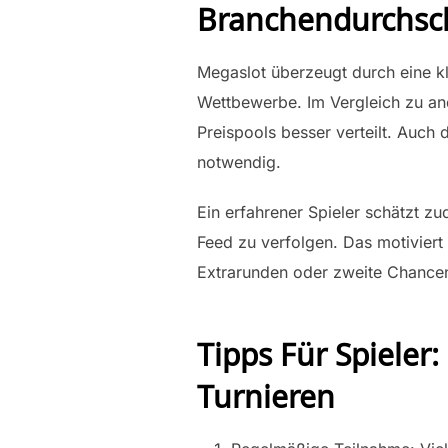
Branchendurchsch
Megaslot überzeugt durch eine k
Wettbewerbe. Im Vergleich zu an
Preispools besser verteilt. Auch
notwendig.
Ein erfahrener Spieler schätzt zu
Feed zu verfolgen. Das motivier
Extrarunden oder zweite Chancen,
Tipps Für Spiele
Turnieren