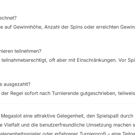
echnet?
kte auf Gewinnhöhe, Anzahl der Spins oder erreichten Gewi
nieren teilnehmen?
 teilnahmeberechtigt, oft aber mit Einschränkungen. Vor Spi
e ausgezahlt?
der Regel sofort nach Turnierende gutgeschrieben, teilweis
i Megaslot eine attraktive Gelegenheit, den Spielspaß dur
re Vielfalt und die benutzerfreundliche Umsetzung machen s
legenheitsspieler oder erfahrener Turnierprofi – eine Teiln