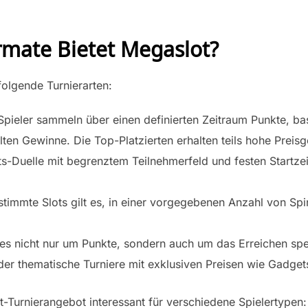
rmate Bietet Megaslot?
olgende Turnierarten:
pieler sammeln über einen definierten Zeitraum Punkte, ba
lten Gewinne. Die Top-Platzierten erhalten teils hohe Preisg
ts-Duelle mit begrenztem Teilnehmerfeld und festen Startzeit
estimmte Slots gilt es, in einer vorgegebenen Anzahl von S
 es nicht nur um Punkte, sondern auch um das Erreichen spez
der thematische Turniere mit exklusiven Preisen wie Gadge
t-Turnierangebot interessant für verschiedene Spielertypen