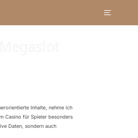
TOGGLE S
 Megaslot
rorientierte Inhalte, nehme ich
em Casino für Spieler besonders
ktive Daten, sondern auch