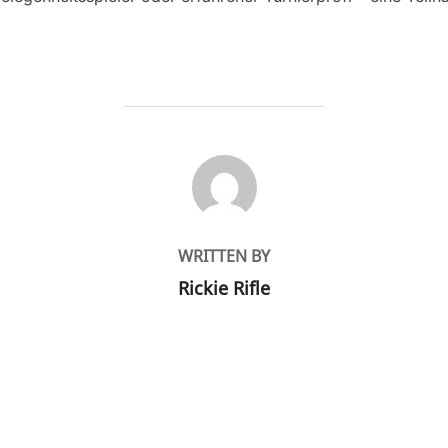
POST AUTHOR
WRITTEN BY
Rickie Rifle