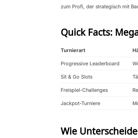
zum Profi, der strategisch mit Ba
Quick Facts: Mega
Turnierart
Hä
Progressive Leaderboard
Wö
Sit & Go Slots
Tä
Freispiel-Challenges
Re
Jackpot-Turniere
Mo
Wie Unterscheide