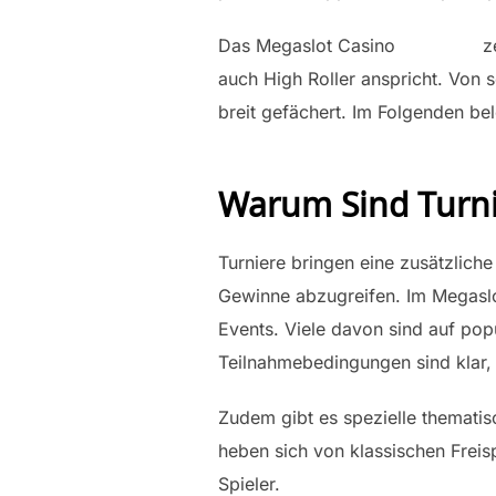
Das Megaslot Casino
megaslot
ze
auch High Roller anspricht. Von 
breit gefächert. Im Folgenden bel
Warum Sind Turni
Turniere bringen eine zusätzlic
Gewinne abzugreifen. Im Megaslot
Events. Viele davon sind auf pop
Teilnahmebedingungen sind klar,
Zudem gibt es spezielle themati
heben sich von klassischen Freis
Spieler.