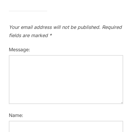
Your email address will not be published.
Required
fields are marked
*
Message:
Name: