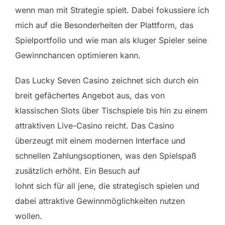
wenn man mit Strategie spielt. Dabei fokussiere ich
mich auf die Besonderheiten der Plattform, das
Spielportfolio und wie man als kluger Spieler seine
Gewinnchancen optimieren kann.
Das Lucky Seven Casino zeichnet sich durch ein
breit gefächertes Angebot aus, das von
klassischen Slots über Tischspiele bis hin zu einem
attraktiven Live-Casino reicht. Das Casino
überzeugt mit einem modernen Interface und
schnellen Zahlungsoptionen, was den Spielspaß
zusätzlich erhöht. Ein Besuch auf
casinolucky7even
lohnt sich für all jene, die strategisch spielen und
dabei attraktive Gewinnmöglichkeiten nutzen
wollen.