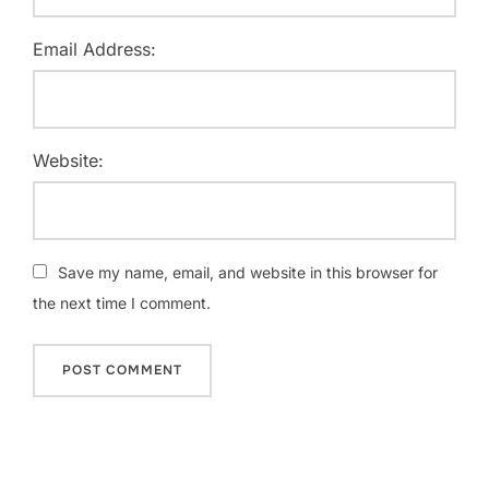
Email Address:
Website:
Save my name, email, and website in this browser for
the next time I comment.