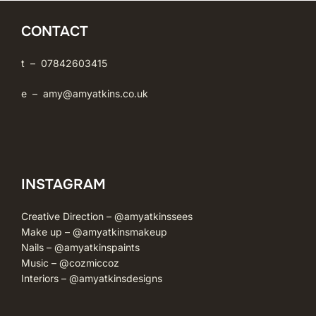
CONTACT
t – 07842603415
e –
amy@amyatkins.co.uk
INSTAGRAM
Creative Direction –
@amyatkinssees
Make up –
@amyatkinsmakeup
Nails –
@amyatkinspaints
Music –
@cozmiccoz
Interiors –
@amyatkinsdesigns