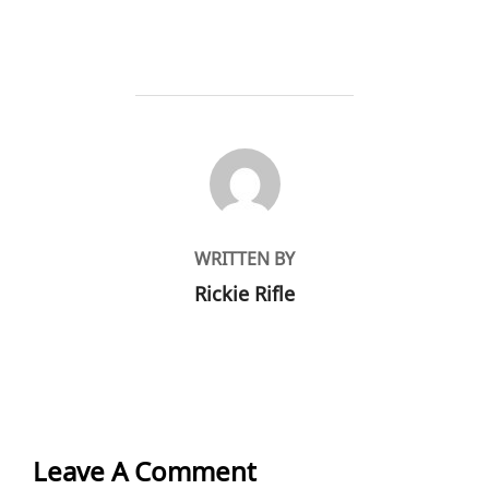
POST AUTHOR
WRITTEN BY
Rickie Rifle
Leave A Comment