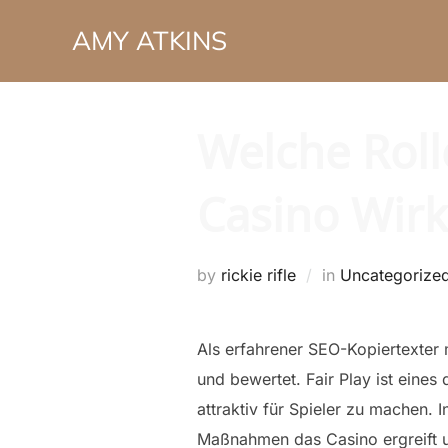
Skip
AMY ATKINS
to
content
Welche Rolle
Casino Wirk
by
rickie rifle
in
Uncategorize
Als erfahrener SEO-Kopiertexter 
und bewertet. Fair Play ist eine
attraktiv für Spieler zu machen. 
Maßnahmen das Casino ergreift un