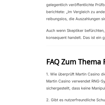
gelegentlich veröffentlichte Prüfb
berichtete: „Im Vergleich zu ande
reibungslos, die Auszahlungen sin
Auch wenn Skeptiker befürchten, 
konsequent handelt. Das ist ein 
FAQ Zum Thema Fa
1. Wie überprüft Martin Casino di
Martin Casino verwendet RNG-Sys
sichergestellt, dass keine Manipul
2. Gibt es nutzerfreundliche Sc