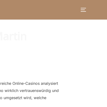
TOGGLE S
Martin
reiche Online-Casinos analysiert
ino wirklich vertrauenswürdig und
ino umgesetzt wird, welche