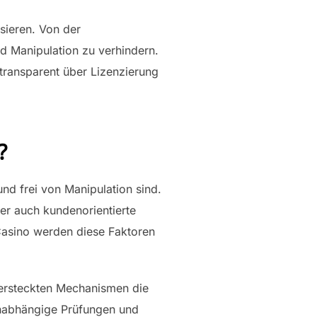
ssieren. Von der
nd Manipulation zu verhindern.
 transparent über Lizenzierung
?
und frei von Manipulation sind.
er auch kundenorientierte
Casino werden diese Faktoren
 versteckten Mechanismen die
 unabhängige Prüfungen und