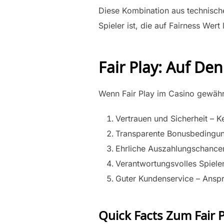
Diese Kombination aus technische
Spieler ist, die auf Fairness Wert 
Fair Play: Auf De
Wenn Fair Play im Casino gewährle
Vertrauen und Sicherheit – K
Transparente Bonusbedingung
Ehrliche Auszahlungschancen
Verantwortungsvolles Spiele
Guter Kundenservice – Anspr
Quick Facts Zum Fair P