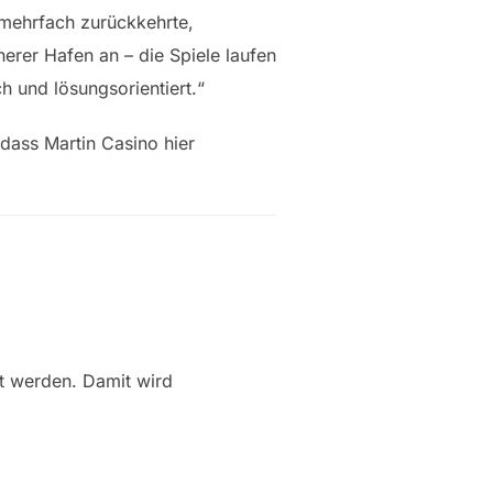
er mehrfach zurückkehrte,
herer Hafen an – die Spiele laufen
h und lösungsorientiert.“
 dass Martin Casino hier
t werden. Damit wird