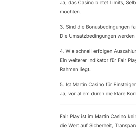
Ja, das Casino bietet Limits, Sel
möchten.
3. Sind die Bonusbedingungen fai
Die Umsatzbedingungen werden kla
4. Wie schnell erfolgen Auszahlu
Ein weiterer Indikator für Fair P
Rahmen liegt.
5. Ist Martin Casino für Einsteige
Ja, vor allem durch die klare Ko
Fair Play ist im Martin Casino ke
die Wert auf Sicherheit, Transpa