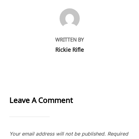
POST AUTHOR
WRITTEN BY
Rickie Rifle
Leave A Comment
Your email address will not be published.
Required