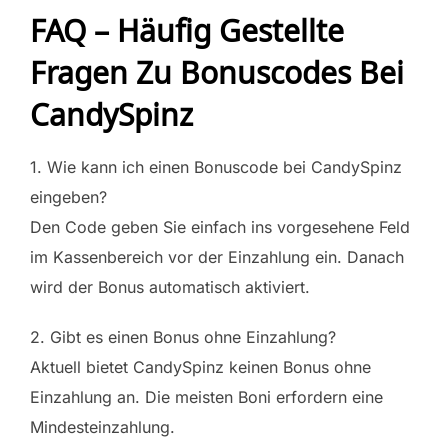
FAQ – Häufig Gestellte
Fragen Zu Bonuscodes Bei
CandySpinz
1. Wie kann ich einen Bonuscode bei CandySpinz
eingeben?
Den Code geben Sie einfach ins vorgesehene Feld
im Kassenbereich vor der Einzahlung ein. Danach
wird der Bonus automatisch aktiviert.
2. Gibt es einen Bonus ohne Einzahlung?
Aktuell bietet CandySpinz keinen Bonus ohne
Einzahlung an. Die meisten Boni erfordern eine
Mindesteinzahlung.