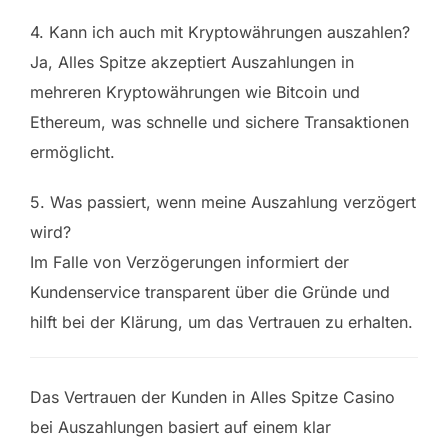
4. Kann ich auch mit Kryptowährungen auszahlen?
Ja, Alles Spitze akzeptiert Auszahlungen in
mehreren Kryptowährungen wie Bitcoin und
Ethereum, was schnelle und sichere Transaktionen
ermöglicht.
5. Was passiert, wenn meine Auszahlung verzögert
wird?
Im Falle von Verzögerungen informiert der
Kundenservice transparent über die Gründe und
hilft bei der Klärung, um das Vertrauen zu erhalten.
Das Vertrauen der Kunden in Alles Spitze Casino
bei Auszahlungen basiert auf einem klar