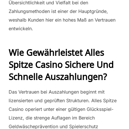
Übersichtlichkeit und Vielfalt bei den
Zahlungsmethoden ist einer der Hauptgründe,
weshalb Kunden hier ein hohes Maß an Vertrauen
entwickeln.
Wie Gewährleistet Alles
Spitze Casino Sichere Und
Schnelle Auszahlungen?
Das Vertrauen bei Auszahlungen beginnt mit
lizensierten und geprüften Strukturen. Alles Spitze
Casino operiert unter einer gültigen Glücksspiel-
Lizenz, die strenge Auflagen im Bereich
Geldwäscheprävention und Spielerschutz