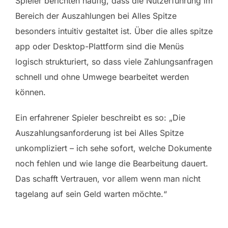
Spieler berichten häufig, dass die Nutzerführung im
Bereich der Auszahlungen bei Alles Spitze
besonders intuitiv gestaltet ist. Über die alles spitze
app oder Desktop-Plattform sind die Menüs
logisch strukturiert, so dass viele Zahlungsanfragen
schnell und ohne Umwege bearbeitet werden
können.
Ein erfahrener Spieler beschreibt es so: „Die
Auszahlungsanforderung ist bei Alles Spitze
unkompliziert – ich sehe sofort, welche Dokumente
noch fehlen und wie lange die Bearbeitung dauert.
Das schafft Vertrauen, vor allem wenn man nicht
tagelang auf sein Geld warten möchte.“