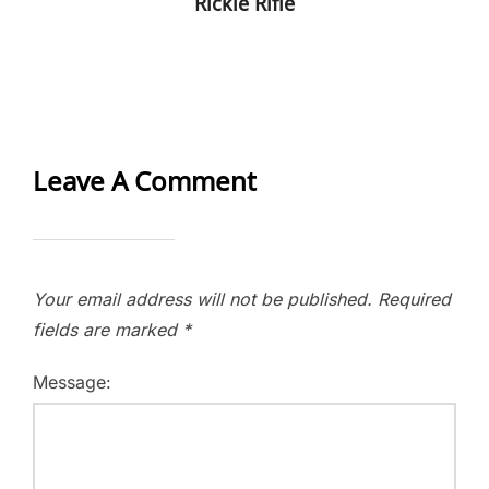
Rickie Rifle
Leave A Comment
Your email address will not be published.
Required
fields are marked
*
Message: