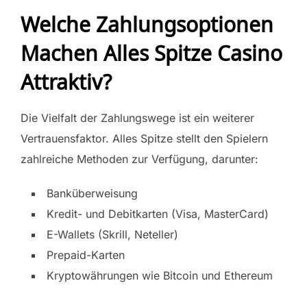
Welche Zahlungsoptionen
Machen Alles Spitze Casino
Attraktiv?
Die Vielfalt der Zahlungswege ist ein weiterer
Vertrauensfaktor. Alles Spitze stellt den Spielern
zahlreiche Methoden zur Verfügung, darunter:
Banküberweisung
Kredit- und Debitkarten (Visa, MasterCard)
E-Wallets (Skrill, Neteller)
Prepaid-Karten
Kryptowährungen wie Bitcoin und Ethereum