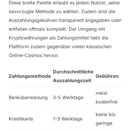
Diese breite Palette erlaubt es jedem Nutzer, seine
bevorzugte Methode zu wählen. Zudem sind die
Auszahlungsgebühren transparent angegeben oder
entfallen oftmals komplett. Der Umgang mit
Kryptowährungen als Zahlungsmittel hebt die
Plattform zudem gegenüber vielen klassischen
Online-Casinos hervor.
Durchschnittliche
Zahlungsmethode
Gebühren
Auszahlungszeit
meist
Banküberweisung
3-5 Werktage
kostenfrei
keine bis
Kreditkarte
1-3 Werktage
geringe