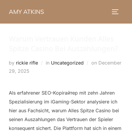
Skip
AMY ATKINS
to
TOGGLE
content
Warum Vertrauen Kunden Alles
Spitze Casino Bei Auszahlungen?
Posted
by
rickie rifle
in
Uncategorized
on
December
on
29, 2025
Als erfahrener SEO-Kopiraйтер mit zehn Jahren
Spezialisierung im iGaming-Sektor analysiere ich
hier aus Fachsicht, warum Alles Spitze Casino bei
seinen Auszahlungen das Vertrauen der Spieler
konsequent sichert. Die Plattform hat sich in einem