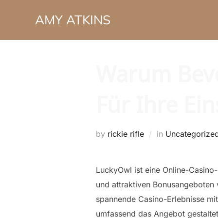
Skip
AMY ATKINS
to
content
Warum Bevo
Für Ihre Ein
by
rickie rifle
in
Uncategorize
LuckyOwl ist eine Online-Casino-P
und attraktiven Bonusangeboten v
spannende Casino-Erlebnisse mit 
umfassend das Angebot gestaltet 