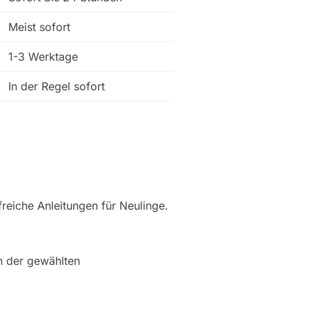
Meist sofort
1-3 Werktage
In der Regel sofort
lfreiche Anleitungen für Neulinge.
n der gewählten