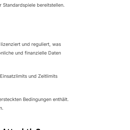
 Standardspiele bereitstellen.
lizenziert und reguliert, was
liche und finanzielle Daten
insatzlimits und Zeitlimits
ersteckten Bedingungen enthält.
n.