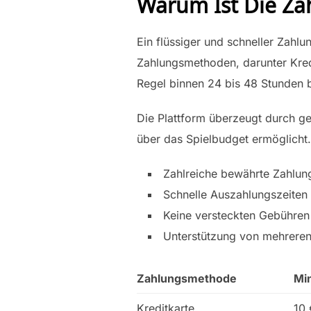
Warum Ist Die Za
Ein flüssiger und schneller Zahlun
Zahlungsmethoden, darunter Kred
Regel binnen 24 bis 48 Stunden b
Die Plattform überzeugt durch ge
über das Spielbudget ermöglicht.
Zahlreiche bewährte Zahlu
Schnelle Auszahlungszeiten 
Keine versteckten Gebühren
Unterstützung von mehrere
Zahlungsmethode
Min
Kreditkarte
10 