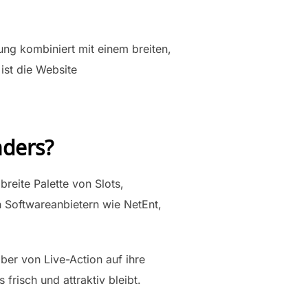
ung kombiniert mit einem breiten,
, ist die Website
luckyowl-
nders?
breite Palette von Slots,
n Softwareanbietern wie NetEnt,
ber von Live-Action auf ihre
risch und attraktiv bleibt.