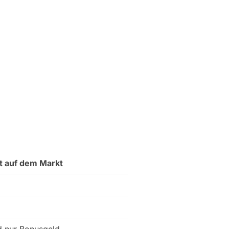
t auf dem Markt
 nur Bonusgeld