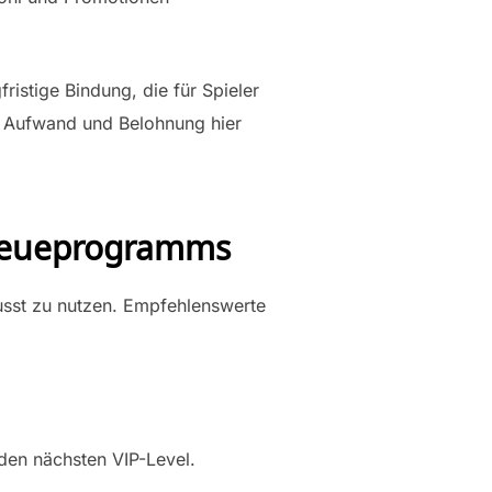
istige Bindung, die für Spieler
en Aufwand und Belohnung hier
Treueprogramms
usst zu nutzen. Empfehlenswerte
 den nächsten VIP-Level.