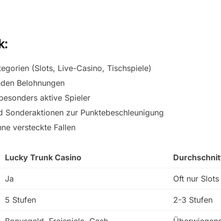
k:
tegorien (Slots, Live-Casino, Tischspiele)
nden Belohnungen
besonders aktive Spieler
d Sonderaktionen zur Punktebeschleunigung
ne versteckte Fallen
Lucky Trunk Casino
Durchschnit
Ja
Oft nur Slots
5 Stufen
2-3 Stufen
Bonusgeld, Freispiele, Cash
Überwiegend