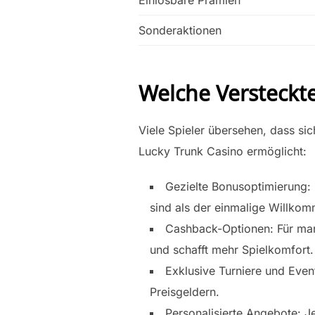
Sonderaktionen
Welche Versteckt
Viele Spieler übersehen, dass si
Lucky Trunk Casino ermöglicht:
Gezielte Bonusoptimierung: 
sind als der einmalige Willko
Cashback-Optionen: Für man
und schafft mehr Spielkomfort.
Exklusive Turniere und Eve
Preisgeldern.
Personalisierte Angebote: J