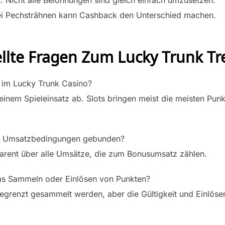
i Pechsträhnen kann Cashback den Unterschied machen.
ellte Fragen Zum Lucky Trunk 
e im Lucky Trunk Casino?
inem Spieleinsatz ab. Slots bringen meist die meisten Pun
ire Umsatzbedingungen gebunden?
parent über alle Umsätze, die zum Bonusumsatz zählen.
das Sammeln oder Einlösen von Punkten?
grenzt gesammelt werden, aber die Gültigkeit und Einlösem