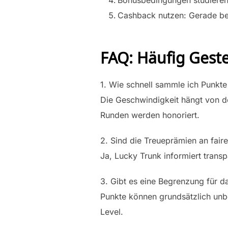
Cashback nutzen: Gerade be
FAQ: Häufig Gest
1. Wie schnell sammle ich Punkt
Die Geschwindigkeit hängt von de
Runden werden honoriert.
2. Sind die Treueprämien an fa
Ja, Lucky Trunk informiert trans
3. Gibt es eine Begrenzung für 
Punkte können grundsätzlich unbe
Level.