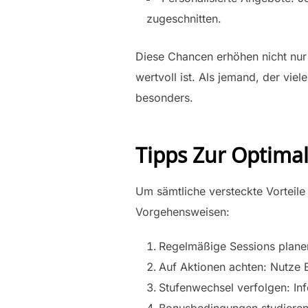
zugeschnitten.
Diese Chancen erhöhen nicht nur 
wertvoll ist. Als jemand, der vie
besonders.
Tipps Zur Optima
Um sämtliche versteckte Vorteil
Vorgehensweisen:
Regelmäßige Sessions planen
Auf Aktionen achten: Nutze
Stufenwechsel verfolgen: Inf
Bonusbedingungen studieren: