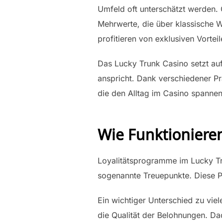
Umfeld oft unterschätzt werden.
Mehrwerte, die über klassische W
profitieren von exklusiven Vorte
Das Lucky Trunk Casino setzt auf
anspricht. Dank verschiedener Pr
die den Alltag im Casino spanne
Wie Funktioniere
Loyalitätsprogramme im Lucky Tr
sogenannte Treuepunkte. Diese Pu
Ein wichtiger Unterschied zu vie
die Qualität der Belohnungen. D