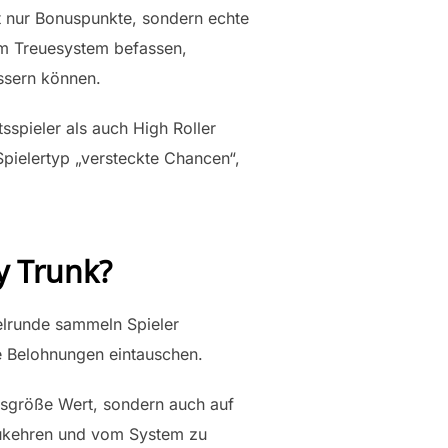
 nur Bonuspunkte, sondern echte
em Treuesystem befassen,
essern können.
sspieler als auch High Roller
Spielertyp „versteckte Chancen“,
y Trunk?
elrunde sammeln Spieler
e Belohnungen eintauschen.
nusgröße Wert, sondern auch auf
kzukehren und vom System zu