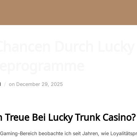
 Chancen Durch Lucky
ueprogramme
Posted
d
on
December 29, 2025
on
 Treue Bei Lucky Trunk Casino?
 iGaming-Bereich beobachte ich seit Jahren, wie Loyalität