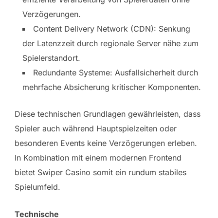
Verzögerungen.
Content Delivery Network (CDN): Senkung
der Latenzzeit durch regionale Server nähe zum
Spielerstandort.
Redundante Systeme: Ausfallsicherheit durch
mehrfache Absicherung kritischer Komponenten.
Diese technischen Grundlagen gewährleisten, dass
Spieler auch während Hauptspielzeiten oder
besonderen Events keine Verzögerungen erleben.
In Kombination mit einem modernen Frontend
bietet Swiper Casino somit ein rundum stabiles
Spielumfeld.
Technische