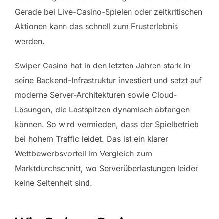
Gerade bei Live-Casino-Spielen oder zeitkritischen
Aktionen kann das schnell zum Frusterlebnis
werden.
Swiper Casino hat in den letzten Jahren stark in
seine Backend-Infrastruktur investiert und setzt auf
moderne Server-Architekturen sowie Cloud-
Lösungen, die Lastspitzen dynamisch abfangen
können. So wird vermieden, dass der Spielbetrieb
bei hohem Traffic leidet. Das ist ein klarer
Wettbewerbsvorteil im Vergleich zum
Marktdurchschnitt, wo Serverüberlastungen leider
keine Seltenheit sind.