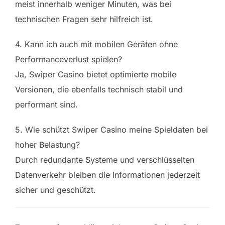
meist innerhalb weniger Minuten, was bei
technischen Fragen sehr hilfreich ist.
4. Kann ich auch mit mobilen Geräten ohne
Performanceverlust spielen?
Ja, Swiper Casino bietet optimierte mobile
Versionen, die ebenfalls technisch stabil und
performant sind.
5. Wie schützt Swiper Casino meine Spieldaten bei
hoher Belastung?
Durch redundante Systeme und verschlüsselten
Datenverkehr bleiben die Informationen jederzeit
sicher und geschützt.