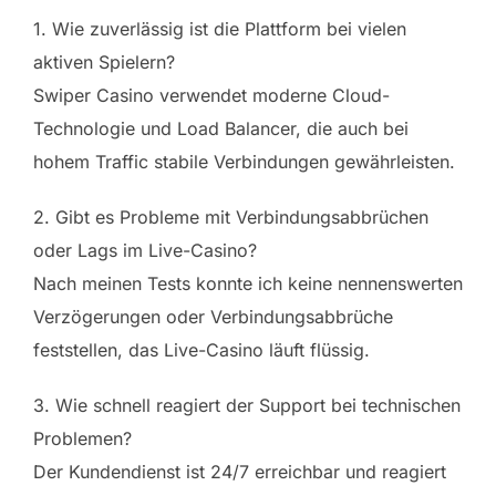
1. Wie zuverlässig ist die Plattform bei vielen
aktiven Spielern?
Swiper Casino verwendet moderne Cloud-
Technologie und Load Balancer, die auch bei
hohem Traffic stabile Verbindungen gewährleisten.
2. Gibt es Probleme mit Verbindungsabbrüchen
oder Lags im Live-Casino?
Nach meinen Tests konnte ich keine nennenswerten
Verzögerungen oder Verbindungsabbrüche
feststellen, das Live-Casino läuft flüssig.
3. Wie schnell reagiert der Support bei technischen
Problemen?
Der Kundendienst ist 24/7 erreichbar und reagiert