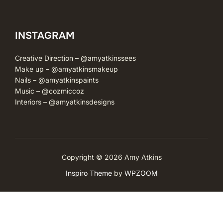
INSTAGRAM
Creative Direction –
@amyatkinssees
Make up –
@amyatkinsmakeup
Nails –
@amyatkinspaints
Music –
@cozmiccoz
Interiors –
@amyatkinsdesigns
Copyright © 2026 Amy Atkins
Inspiro Theme
by
WPZOOM