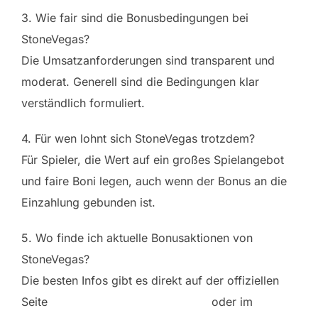
3. Wie fair sind die Bonusbedingungen bei
StoneVegas?
Die Umsatzanforderungen sind transparent und
moderat. Generell sind die Bedingungen klar
verständlich formuliert.
4. Für wen lohnt sich StoneVegas trotzdem?
Für Spieler, die Wert auf ein großes Spielangebot
und faire Boni legen, auch wenn der Bonus an die
Einzahlung gebunden ist.
5. Wo finde ich aktuelle Bonusaktionen von
StoneVegas?
Die besten Infos gibt es direkt auf der offiziellen
Seite
https://stonevegascasinos.de
oder im