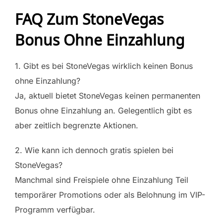
FAQ Zum StoneVegas
Bonus Ohne Einzahlung
1. Gibt es bei StoneVegas wirklich keinen Bonus
ohne Einzahlung?
Ja, aktuell bietet StoneVegas keinen permanenten
Bonus ohne Einzahlung an. Gelegentlich gibt es
aber zeitlich begrenzte Aktionen.
2. Wie kann ich dennoch gratis spielen bei
StoneVegas?
Manchmal sind Freispiele ohne Einzahlung Teil
temporärer Promotions oder als Belohnung im VIP-
Programm verfügbar.