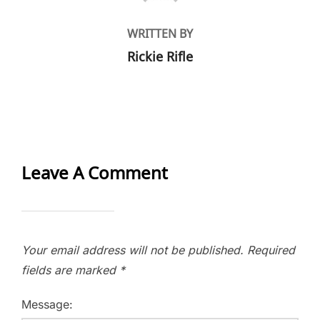
WRITTEN BY
Rickie Rifle
Leave A Comment
Your email address will not be published.
Required
fields are marked
*
Message: