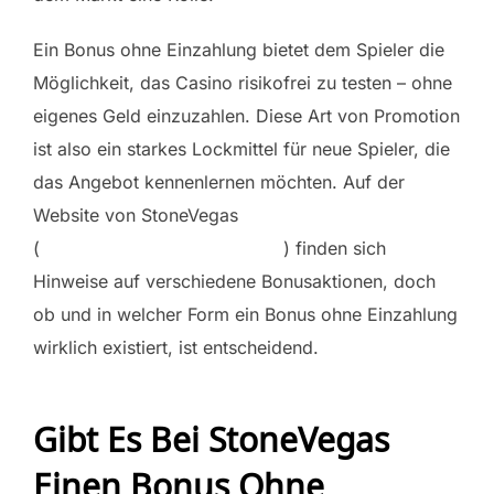
Ein Bonus ohne Einzahlung bietet dem Spieler die
Möglichkeit, das Casino risikofrei zu testen – ohne
eigenes Geld einzuzahlen. Diese Art von Promotion
ist also ein starkes Lockmittel für neue Spieler, die
das Angebot kennenlernen möchten. Auf der
Website von StoneVegas
(
https://stonevegascasinos.de
) finden sich
Hinweise auf verschiedene Bonusaktionen, doch
ob und in welcher Form ein Bonus ohne Einzahlung
wirklich existiert, ist entscheidend.
Gibt Es Bei StoneVegas
Einen Bonus Ohne