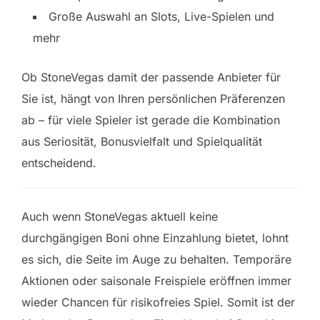
Große Auswahl an Slots, Live-Spielen und
mehr
Ob StoneVegas damit der passende Anbieter für
Sie ist, hängt von Ihren persönlichen Präferenzen
ab – für viele Spieler ist gerade die Kombination
aus Seriosität, Bonusvielfalt und Spielqualität
entscheidend.
Auch wenn StoneVegas aktuell keine
durchgängigen Boni ohne Einzahlung bietet, lohnt
es sich, die Seite im Auge zu behalten. Temporäre
Aktionen oder saisonale Freispiele eröffnen immer
wieder Chancen für risikofreies Spiel. Somit ist der