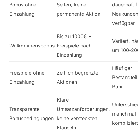
Bonus ohne
Selten, keine
dauerhaft f
Einzahlung
permanente Aktion
Neukunde
verfügbar
Bis zu 1000€ +
Variiert, hä
Willkommensbonus
Freispiele nach
um 100-20
Einzahlung
Häufiger
Freispiele ohne
Zeitlich begrenzte
Bestandteil
Einzahlung
Aktionen
Boni
Klare
Unterschied
Transparente
Umsatzanforderungen,
manchmal
Bonusbedingungen
keine versteckten
kompliziert
Klauseln