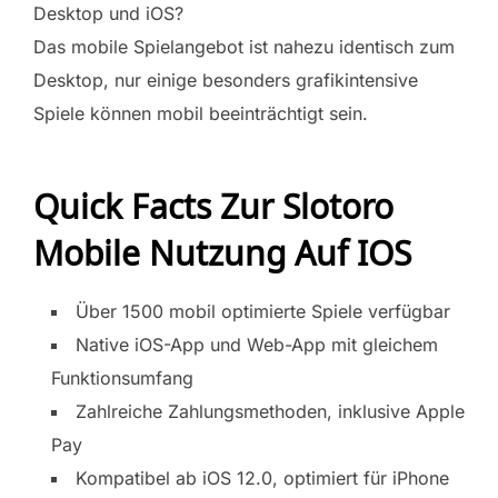
Desktop und iOS?
Das mobile Spielangebot ist nahezu identisch zum
Desktop, nur einige besonders grafikintensive
Spiele können mobil beeinträchtigt sein.
Quick Facts Zur Slotoro
Mobile Nutzung Auf IOS
Über 1500 mobil optimierte Spiele verfügbar
Native iOS-App und Web-App mit gleichem
Funktionsumfang
Zahlreiche Zahlungsmethoden, inklusive Apple
Pay
Kompatibel ab iOS 12.0, optimiert für iPhone