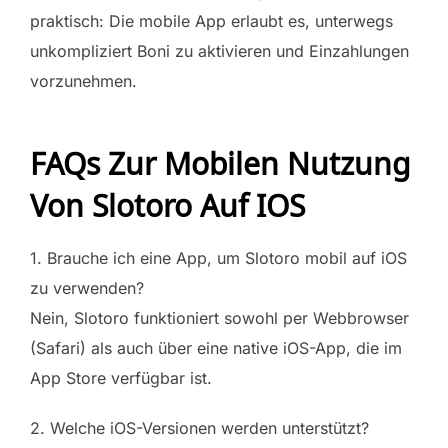
praktisch: Die mobile App erlaubt es, unterwegs
unkompliziert Boni zu aktivieren und Einzahlungen
vorzunehmen.
FAQs Zur Mobilen Nutzung
Von Slotoro Auf IOS
1. Brauche ich eine App, um Slotoro mobil auf iOS
zu verwenden?
Nein, Slotoro funktioniert sowohl per Webbrowser
(Safari) als auch über eine native iOS-App, die im
App Store verfügbar ist.
2. Welche iOS-Versionen werden unterstützt?