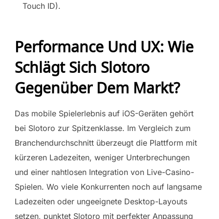
Touch ID).
Performance Und UX: Wie
Schlägt Sich Slotoro
Gegenüber Dem Markt?
Das mobile Spielerlebnis auf iOS-Geräten gehört
bei Slotoro zur Spitzenklasse. Im Vergleich zum
Branchendurchschnitt überzeugt die Plattform mit
kürzeren Ladezeiten, weniger Unterbrechungen
und einer nahtlosen Integration von Live-Casino-
Spielen. Wo viele Konkurrenten noch auf langsame
Ladezeiten oder ungeeignete Desktop-Layouts
setzen, punktet Slotoro mit perfekter Anpassung