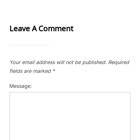
Leave A Comment
Your email address will not be published.
Required
fields are marked
*
Message: