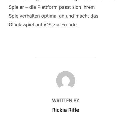
Spieler – die Plattform passt sich Ihrem
Spielverhalten optimal an und macht das
Glücksspiel auf iOS zur Freude.
POST AUTHOR
WRITTEN BY
Rickie Rifle