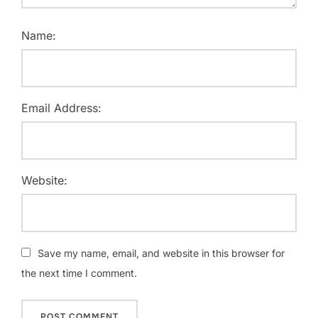
Name:
Email Address:
Website:
Save my name, email, and website in this browser for
the next time I comment.