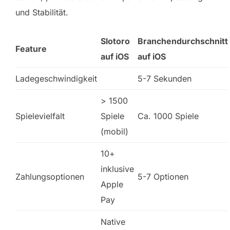
und Stabilität.
Slotoro
Branchendurchschnitt
Feature
auf iOS
auf iOS
Ladegeschwindigkeit
5-7 Sekunden
> 1500
Spielevielfalt
Spiele
Ca. 1000 Spiele
(mobil)
10+
inklusive
Zahlungsoptionen
5-7 Optionen
Apple
Pay
Native