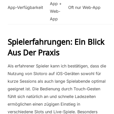
App +
App-Verfügbarkeit
Oft nur Web-App
Web-
App
Spielerfahrungen: Ein Blick
Aus Der Praxis
Als erfahrener Spieler kann ich bestätigen, dass die
Nutzung von Slotoro auf iOS-Geräten sowohl für
kurze Sessions als auch lange Spielabende optimal
geeignet ist. Die Bedienung durch Touch-Gesten
fühlt sich natürlich an und schnelle Ladezeiten
ermöglichen einen zügigen Einstieg in
verschiedene Slots und Live-Spiele. Besonders