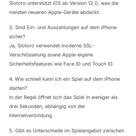
Slotoro unterstützt iOS ab Version 12.0, was die
meisten neueren Apple-Geräte abdeckt.
3. Sind Ein- und Auszahlungen auf dem iPhone
sicher?
Ja, Slotoro verwendet moderne SSL-
Verschlüsselung sowie Apple-eigene
Sicherheitsfeatures wie Face ID und Touch ID.
4. Wie schnell kann ich ein Spiel auf dem iPhone
starten?
In der Regel öffnet sich das Spiel in weniger als
drei Sekunden, abhängig von der
Internetverbindung.
5. Gibt es Unterschiede im Spielangebot zwischen