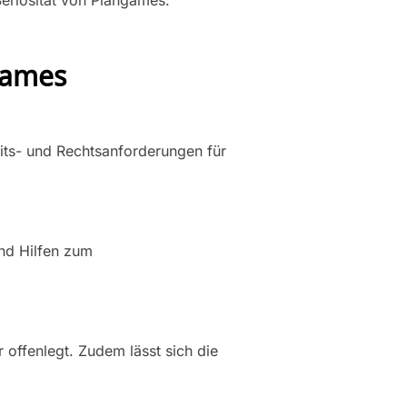
eriosität von Plangames.
games
eits- und Rechtsanforderungen für
nd Hilfen zum
 offenlegt. Zudem lässt sich die