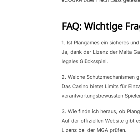
eCOGRA oder iTech Labs getestet
FAQ: Wichtige Fr
1. Ist Plangames ein sicheres und
Ja, dank der Lizenz der Malta Ga
legales Glücksspiel.
2. Welche Schutzmechanismen gib
Das Casino bietet Limits für Ei
verantwortungsbewussten Spiele
3. Wie finde ich heraus, ob Plang
Auf der offiziellen Website gibt
Lizenz bei der MGA prüfen.