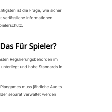
igsten ist die Frage, wie sicher
ht verlässliche Informationen –
pielerschutz.
as Für Spieler?
ensten Regulierungsbehörden im
 unterliegt und hohe Standards in
. Plangames muss jährliche Audits
lder separat verwaltet werden