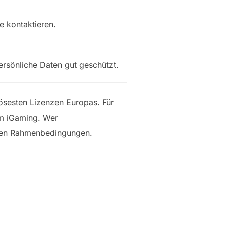
e kontaktieren.
rsönliche Daten gut geschützt.
iösesten Lizenzen Europas. Für
 im iGaming. Wer
lichen Rahmenbedingungen.