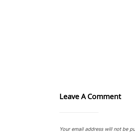
Leave A Comment
Your email address will not be pu