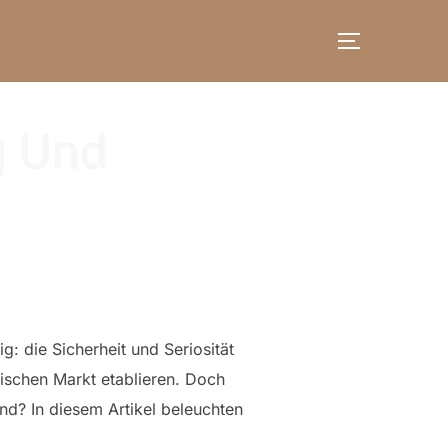
TOGGLE S
g Und
: die Sicherheit und Seriosität
ischen Markt etablieren. Doch
ind? In diesem Artikel beleuchten