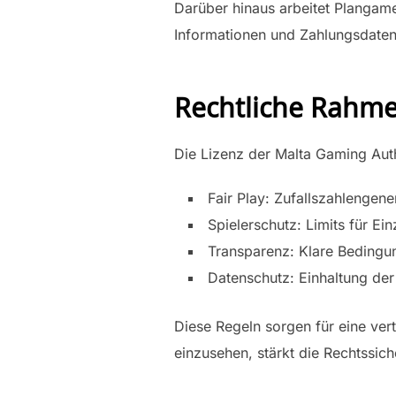
Darüber hinaus arbeitet Plangame
Informationen und Zahlungsdaten j
Rechtliche Rahme
Die Lizenz der Malta Gaming Aut
Fair Play: Zufallszahlengen
Spielerschutz: Limits für E
Transparenz: Klare Beding
Datenschutz: Einhaltung d
Diese Regeln sorgen für eine ve
einzusehen, stärkt die Rechtssiche