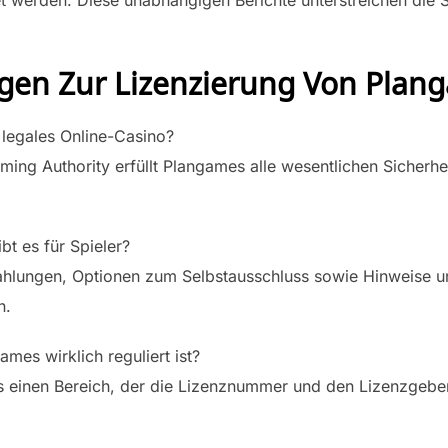
 werden. Diese unabhängigen Berichte unterstreichen die S
agen Zur Lizenzierung Von Plan
 legales Online-Casino?
ming Authority erfüllt Plangames alle wesentlichen Sicherh
t es für Spieler?
nzahlungen, Optionen zum Selbstausschluss sowie Hinweise u
n.
ames wirklich reguliert ist?
 es einen Bereich, der die Lizenznummer und den Lizenzgeber