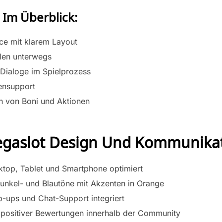
 Im Überblick:
ace mit klarem Layout
elen unterwegs
e Dialoge im Spielprozess
ensupport
n von Boni und Aktionen
egaslot Design Und Kommunika
ktop, Tablet und Smartphone optimiert
nkel- und Blautöne mit Akzenten in Orange
p-ups und Chat-Support integriert
positiver Bewertungen innerhalb der Community