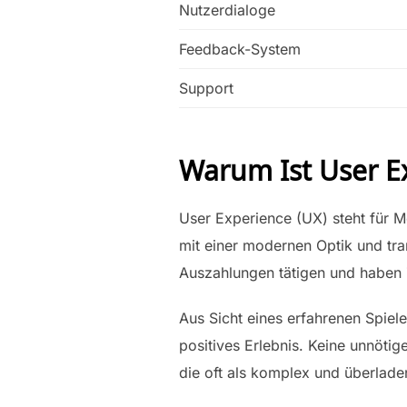
Nutzerdialoge
Feedback-System
Support
Warum Ist User E
User Experience (UX) steht für M
mit einer modernen Optik und tra
Auszahlungen tätigen und haben Z
Aus Sicht eines erfahrenen Spiel
positives Erlebnis. Keine unnöti
die oft als komplex und überlad