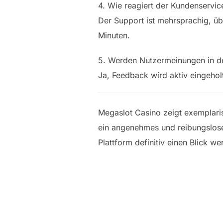
4. Wie reagiert der Kundenservic
Der Support ist mehrsprachig, üb
Minuten.
5. Werden Nutzermeinungen in de
Ja, Feedback wird aktiv eingeholt
Megaslot Casino zeigt exemplar
ein angenehmes und reibungsloses 
Plattform definitiv einen Blick wer