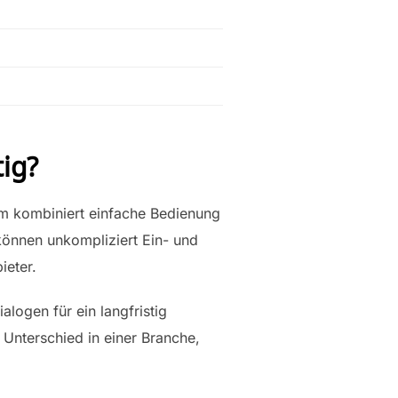
ig?
rm kombiniert einfache Bedienung
 können unkompliziert Ein- und
ieter.
logen für ein langfristig
 Unterschied in einer Branche,