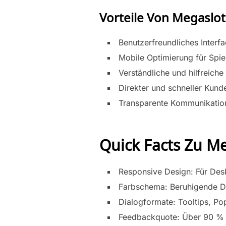
Vorteile Von Megaslot
Benutzerfreundliches Interf
Mobile Optimierung für Spi
Verständliche und hilfreich
Direkter und schneller Kund
Transparente Kommunikatio
Quick Facts Zu M
Responsive Design: Für Des
Farbschema: Beruhigende Du
Dialogformate: Tooltips, Po
Feedbackquote: Über 90 % 