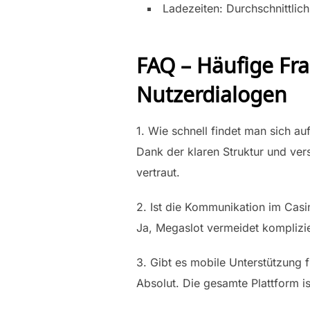
Ladezeiten: Durchschnittlich
FAQ – Häufige Fr
Nutzerdialogen
1. Wie schnell findet man sich au
Dank der klaren Struktur und ver
vertraut.
2. Ist die Kommunikation im Casi
Ja, Megaslot vermeidet komplizier
3. Gibt es mobile Unterstützung 
Absolut. Die gesamte Plattform i