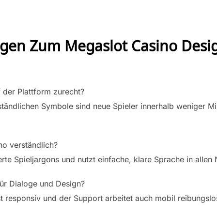
agen Zum Megaslot Casino Desi
f der Plattform zurecht?
ständlichen Symbole sind neue Spieler innerhalb weniger Mi
no verständlich?
te Spieljargons und nutzt einfache, klare Sprache in allen 
für Dialoge und Design?
st responsiv und der Support arbeitet auch mobil reibungslo