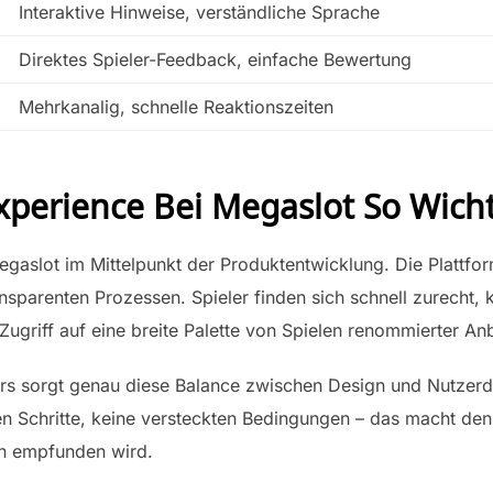
Interaktive Hinweise, verständliche Sprache
Direktes Spieler-Feedback, einfache Bewertung
Mehrkanalig, schnelle Reaktionszeiten
xperience Bei Megaslot So Wicht
egaslot im Mittelpunkt der Produktentwicklung. Die Plattfo
nsparenten Prozessen. Spieler finden sich schnell zurecht,
ugriff auf eine breite Palette von Spielen renommierter Anb
ers sorgt genau diese Balance zwischen Design und Nutzerdia
gen Schritte, keine versteckten Bedingungen – das macht den
en empfunden wird.