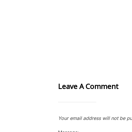
Leave A Comment
Your email address will not be pu