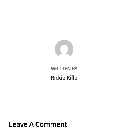
POST AUTHOR
WRITTEN BY
Rickie Rifle
Leave A Comment