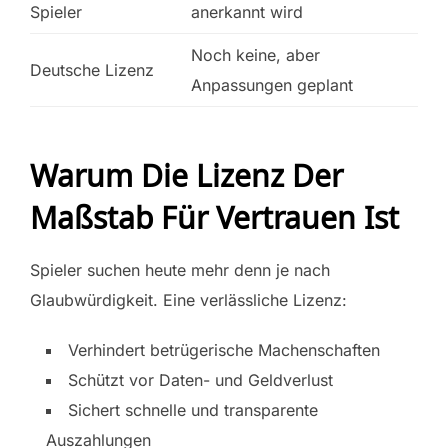
Spieler
anerkannt wird
Noch keine, aber
Deutsche Lizenz
Anpassungen geplant
Warum Die Lizenz Der
Maßstab Für Vertrauen Ist
Spieler suchen heute mehr denn je nach
Glaubwürdigkeit. Eine verlässliche Lizenz:
Verhindert betrügerische Machenschaften
Schützt vor Daten- und Geldverlust
Sichert schnelle und transparente
Auszahlungen