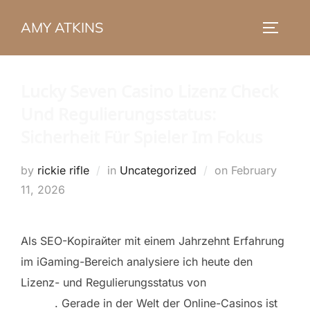
Skip
AMY ATKINS
to
TOGGLE
content
Lucky Seven Casino Lizenz Check
Und Regulierungsstatus:
Sicherheit Für Spieler Im Fokus
Posted
by
rickie rifle
in
Uncategorized
on
February
on
11, 2026
Als SEO-Kopiraйter mit einem Jahrzehnt Erfahrung
im iGaming-Bereich analysiere ich heute den
Lizenz- und Regulierungsstatus von
luckyseven
casino
. Gerade in der Welt der Online-Casinos ist