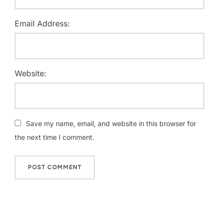
Email Address:
Website:
Save my name, email, and website in this browser for
the next time I comment.