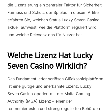
die Lizenzierung ein zentraler Faktor für Sicherheit,
Fairness und Schutz der Spieler. In diesem Artikel
erfahren Sie, welchen Status Lucky Seven Casino
aktuell aufweist, wie die Plattform reguliert wird
und welche Relevanz das für Nutzer hat.
Welche Lizenz Hat Lucky
Seven Casino Wirklich?
Das Fundament jeder seriösen Glücksspielplattform
ist eine gültige und anerkannte Lizenz. Lucky
Seven Casino operiert mit der Malta Gaming
Authority (MGA) Lizenz – einer der
renommiertesten und streng regulierten Behörden