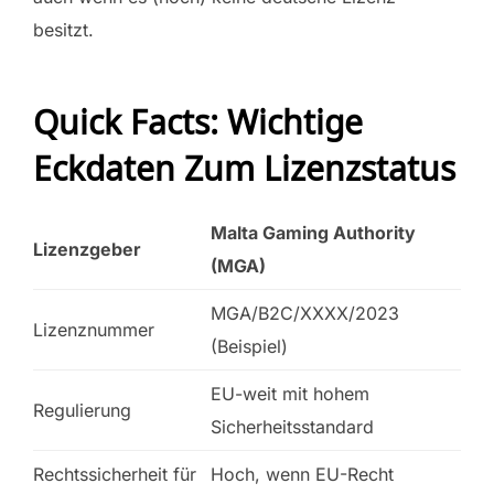
besitzt.
Quick Facts: Wichtige
Eckdaten Zum Lizenzstatus
Malta Gaming Authority
Lizenzgeber
(MGA)
MGA/B2C/XXXX/2023
Lizenznummer
(Beispiel)
EU-weit mit hohem
Regulierung
Sicherheitsstandard
Rechtssicherheit für
Hoch, wenn EU-Recht