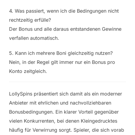
4. Was passiert, wenn ich die Bedingungen nicht
rechtzeitig erfülle?
Der Bonus und alle daraus entstandenen Gewinne
verfallen automatisch.
5. Kann ich mehrere Boni gleichzeitig nutzen?
Nein, in der Regel gilt immer nur ein Bonus pro
Konto zeitgleich.
LollySpins präsentiert sich damit als ein moderner
Anbieter mit ehrlichen und nachvollziehbaren
Bonusbedingungen. Ein klarer Vorteil gegenüber
vielen Konkurrenten, bei denen Kleingedrucktes
häufig für Verwirrung sorgt. Spieler, die sich vorab