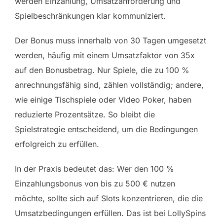
werden Einzahlung, Umsatzanforderung und
Spielbeschränkungen klar kommuniziert.
Der Bonus muss innerhalb von 30 Tagen umgesetzt
werden, häufig mit einem Umsatzfaktor von 35x
auf den Bonusbetrag. Nur Spiele, die zu 100 %
anrechnungsfähig sind, zählen vollständig; andere,
wie einige Tischspiele oder Video Poker, haben
reduzierte Prozentsätze. So bleibt die
Spielstrategie entscheidend, um die Bedingungen
erfolgreich zu erfüllen.
In der Praxis bedeutet das: Wer den 100 %
Einzahlungsbonus von bis zu 500 € nutzen
möchte, sollte sich auf Slots konzentrieren, die die
Umsatzbedingungen erfüllen. Das ist bei LollySpins