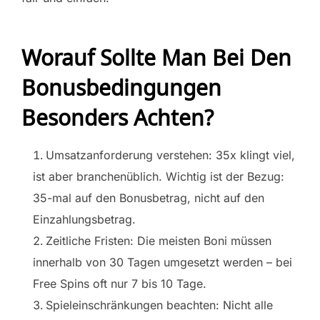
Worauf Sollte Man Bei Den
Bonusbedingungen
Besonders Achten?
Umsatzanforderung verstehen: 35x klingt viel,
ist aber branchenüblich. Wichtig ist der Bezug:
35-mal auf den Bonusbetrag, nicht auf den
Einzahlungsbetrag.
Zeitliche Fristen: Die meisten Boni müssen
innerhalb von 30 Tagen umgesetzt werden – bei
Free Spins oft nur 7 bis 10 Tage.
Spieleinschränkungen beachten: Nicht alle