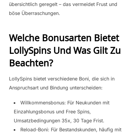
übersichtlich geregelt – das vermeidet Frust und
böse Überraschungen.
Welche Bonusarten Bietet
LollySpins Und Was Gilt Zu
Beachten?
LollySpins bietet verschiedene Boni, die sich in
Anspruchsart und Bindung unterscheiden:
Willkommensbonus: Für Neukunden mit
Einzahlungsbonus und Free Spins,
Umsatzbedingungen 35x, 30 Tage Frist.
Reload-Boni: Für Bestandskunden, häufig mit