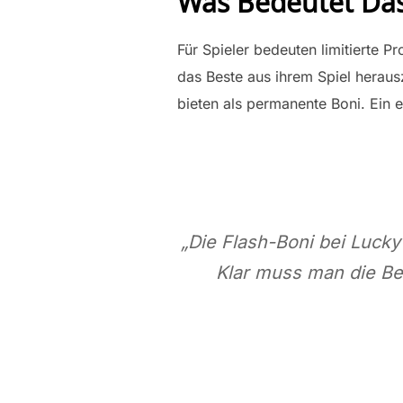
Für Spieler bedeuten limitierte 
das Beste aus ihrem Spiel herau
bieten als permanente Boni. Ein e
„Die Flash-Boni bei Lucky
Klar muss man die Be