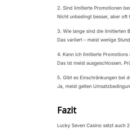
2. Sind limitierte Promotionen be
Nicht unbedingt besser, aber oft
3. Wie lange sind die limitierten 
Das variiert – meist wenige Stun
4. Kann ich limitierte Promotion
Das ist meist ausgeschlossen. P
5. Gibt es Einschränkungen bei d
Ja, meist gelten Umsatzbedingun
Fazit
Lucky Seven Casino setzt auch 20