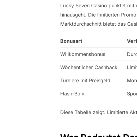
Lucky Seven Casino punktet mit 
hinausgeht. Die limitierten Promo
Marktdurchschnitt bietet das Casi
Bonusart
Ver
Willkommensbonus
Dur
Wöchentlicher Cashback
Limi
Turniere mit Preisgeld
Mona
Flash-Boni
Spor
Diese Tabelle zeigt: Limitierte Ak
Was Bedeutet Das