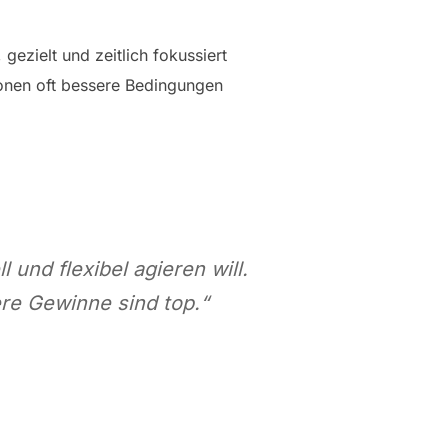
ezielt und zeitlich fokussiert
ionen oft bessere Bedingungen
und flexibel agieren will.
re Gewinne sind top.“