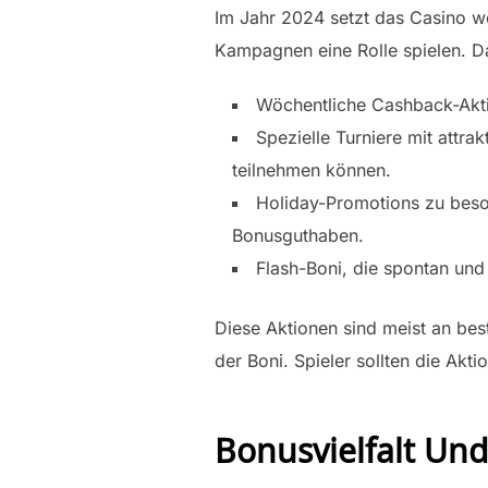
Im Jahr 2024 setzt das Casino wei
Kampagnen eine Rolle spielen. D
Wöchentliche Cashback-Aktio
Spezielle Turniere mit attra
teilnehmen können.
Holiday-Promotions zu beso
Bonusguthaben.
Flash-Boni, die spontan und
Diese Aktionen sind meist an bes
der Boni. Spieler sollten die Ak
Bonusvielfalt Un