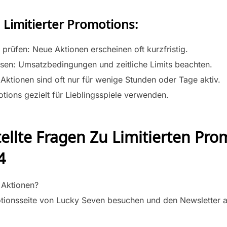
 Limitierter Promotions:
prüfen: Neue Aktionen erscheinen oft kurzfristig.
en: Umsatzbedingungen und zeitliche Limits beachten.
e Aktionen sind oft nur für wenige Stunden oder Tage aktiv.
tions gezielt für Lieblingsspiele verwenden.
ellte Fragen Zu Limitierten Pro
4
e Aktionen?
tionsseite von Lucky Seven besuchen und den Newsletter 