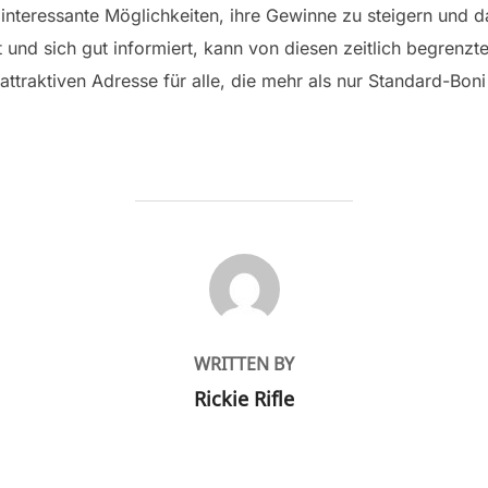
n interessante Möglichkeiten, ihre Gewinne zu steigern und 
und sich gut informiert, kann von diesen zeitlich begrenzten
ttraktiven Adresse für alle, die mehr als nur Standard-Boni
POST AUTHOR
WRITTEN BY
Rickie Rifle