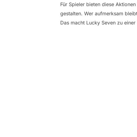
Für Spieler bieten diese Aktione
gestalten. Wer aufmerksam bleibt 
Das macht Lucky Seven zu einer a