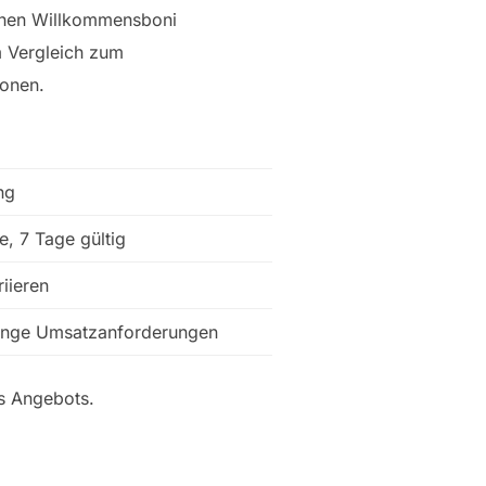
schen Willkommensboni
Im Vergleich zum
ionen.
ng
, 7 Tage gültig
iieren
eringe Umsatzanforderungen
es Angebots.