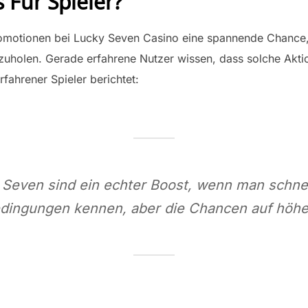
Promotionen bei Lucky Seven Casino eine spannende Chance, g
szuholen. Gerade erfahrene Nutzer wissen, dass solche Akt
rfahrener Spieler berichtet:
 Seven sind ein echter Boost, wenn man schnell 
dingungen kennen, aber die Chancen auf höhe