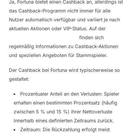
Ja, Fortuna bietet einen Cashback an, allerdings ist
das Cashback-Programm nicht immer für alle
Nutzer automatisch verfügbar und variiert je nach
aktuellen Aktionen oder VIP-Status. Auf der
offiziellen Website von Fortuna
finden sich
regelmäßig Informationen zu Cashback-Aktionen
und speziellen Angeboten für Stammspieler.
Der Cashback bei Fortuna wird typischerweise so
gestaltet:
Prozentualer Anteil an den Verlusten: Spieler
erhalten einen bestimmten Prozentsatz (häufig
zwischen 5 % und 15 %) ihrer Nettoverluste
innerhalb eines definierten Zeitraums zurück.
Zeitraum: Die Rückzahlung erfolgt meist