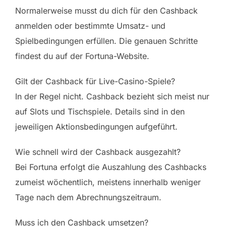
Normalerweise musst du dich für den Cashback
anmelden oder bestimmte Umsatz- und
Spielbedingungen erfüllen. Die genauen Schritte
findest du auf der Fortuna-Website.
Gilt der Cashback für Live-Casino-Spiele?
In der Regel nicht. Cashback bezieht sich meist nur
auf Slots und Tischspiele. Details sind in den
jeweiligen Aktionsbedingungen aufgeführt.
Wie schnell wird der Cashback ausgezahlt?
Bei Fortuna erfolgt die Auszahlung des Cashbacks
zumeist wöchentlich, meistens innerhalb weniger
Tage nach dem Abrechnungszeitraum.
Muss ich den Cashback umsetzen?