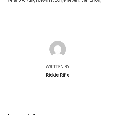
POST AUTHOR
WRITTEN BY
Rickie Rifle