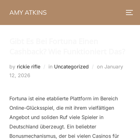
Skip
AMY ATKINS
to
TOG
content
Gibt Es Bei Fortuna Einen
Cashback? Wie Funktioniert Das?
Posted
by
rickie rifle
in
Uncategorized
on
January
on
12, 2026
Fortuna ist eine etablierte Plattform im Bereich
Online-Glücksspiel, die mit ihrem vielfältigen
Angebot und soliden Ruf viele Spieler in
Deutschland überzeugt. Ein beliebter
Bonusmechanismus, der bei vielen Casinos für