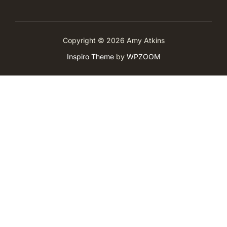
Copyright © 2026 Amy Atkins
Inspiro Theme
by
WPZOOM