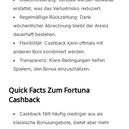
erstattet, was das Verlustrisiko reduziert.
Regelmäßige Rückzahlung: Dank
wöchentlicher Abrechnung bleibt der Anreiz
dauerhaft bestehen.
Flexibilität: Cashback kann oftmals mit
anderen Boni kombiniert werden.
Transparenz: Klare Bedingungen helfen
Spielern, den Bonus einzuschätzen.
Quick Facts Zum Fortuna
Cashback
Cashback fällt häufig niedriger aus als
klassische Bonusangebote, bietet aber mehr