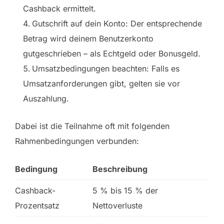
Cashback ermittelt.
Gutschrift auf dein Konto: Der entsprechende
Betrag wird deinem Benutzerkonto
gutgeschrieben – als Echtgeld oder Bonusgeld.
Umsatzbedingungen beachten: Falls es
Umsatzanforderungen gibt, gelten sie vor
Auszahlung.
Dabei ist die Teilnahme oft mit folgenden
Rahmenbedingungen verbunden:
Bedingung
Beschreibung
Cashback-
5 % bis 15 % der
Prozentsatz
Nettoverluste