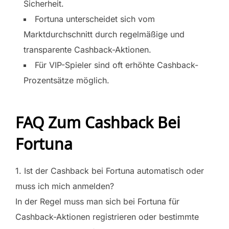
Sicherheit.
Fortuna unterscheidet sich vom
Marktdurchschnitt durch regelmäßige und
transparente Cashback-Aktionen.
Für VIP-Spieler sind oft erhöhte Cashback-
Prozentsätze möglich.
FAQ Zum Cashback Bei
Fortuna
1. Ist der Cashback bei Fortuna automatisch oder
muss ich mich anmelden?
In der Regel muss man sich bei Fortuna für
Cashback-Aktionen registrieren oder bestimmte