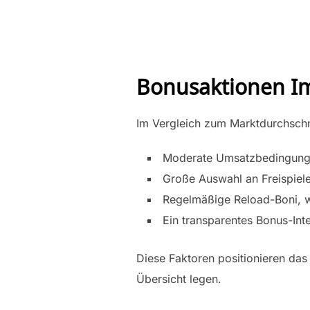
Bonusaktionen Im
Im Vergleich zum Marktdurchschn
Moderate Umsatzbedingungen
Große Auswahl an Freispiele
Regelmäßige Reload-Boni, w
Ein transparentes Bonus-Inte
Diese Faktoren positionieren das
Übersicht legen.