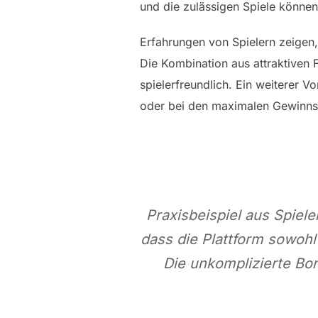
und die zulässigen Spiele können
Erfahrungen von Spielern zeigen
Die Kombination aus attraktiven
spielerfreundlich. Ein weiterer Vo
oder bei den maximalen Gewinn
Praxisbeispiel aus Spiele
dass die Plattform sowohl
Die unkomplizierte Bo