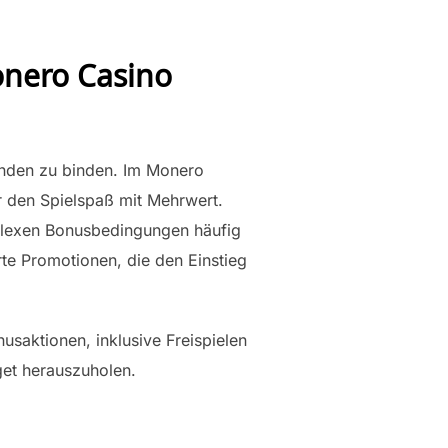
onero Casino
unden zu binden. Im Monero
r den Spielspaß mit Mehrwert.
plexen Bonusbedingungen häufig
te Promotionen, die den Einstieg
usaktionen, inklusive Freispielen
get herauszuholen.