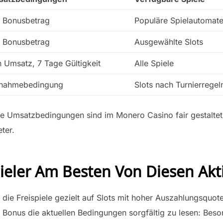
 Bonusbetrag
Populäre Spielautomat
 Bonusbetrag
Ausgewählte Slots
n Umsatz, 7 Tage Gültigkeit
Alle Spiele
lnahmebedingung
Slots nach Turnierregel
Die Umsatzbedingungen sind im Monero Casino fair gestaltet
ter.
pieler Am Besten Von Diesen Ak
n, die Freispiele gezielt auf Slots mit hoher Auszahlungsqu
es Bonus die aktuellen Bedingungen sorgfältig zu lesen: Bes