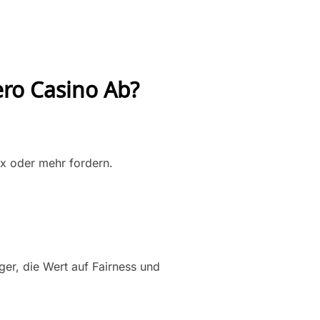
ro Casino Ab?
x oder mehr fordern.
er, die Wert auf Fairness und