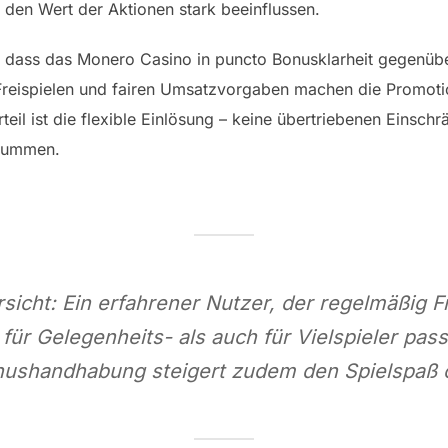
 den Wert der Aktionen stark beeinflussen.
, dass das Monero Casino in puncto Bonusklarheit gegenübe
 Freispielen und fairen Umsatzvorgaben machen die Promot
rteil ist die flexible Einlösung – keine übertriebenen Einsc
summen.
rsicht: Ein erfahrener Nutzer, der regelmäßig F
 für Gelegenheits- als auch für Vielspieler pas
nushandhabung steigert zudem den Spielspaß 