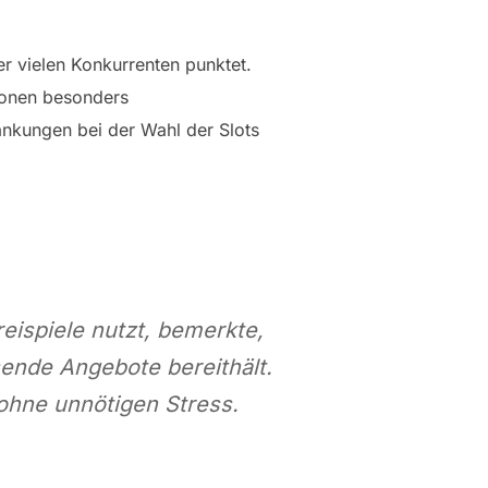
r vielen Konkurrenten punktet.
ionen besonders
hränkungen bei der Wahl der Slots
reispiele nutzt, bemerkte,
sende Angebote bereithält.
ohne unnötigen Stress.