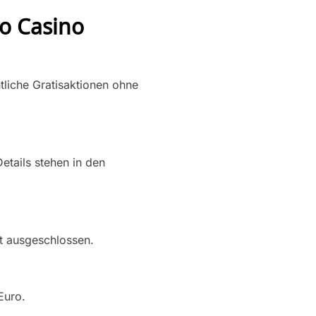
o Casino
ntliche Gratisaktionen ohne
etails stehen in den
st ausgeschlossen.
Euro.