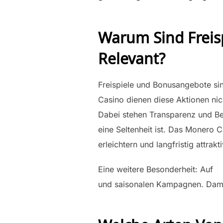
Warum Sind Freis
Relevant?
Freispiele und Bonusangebote si
Casino dienen diese Aktionen nic
Dabei stehen Transparenz und B
eine Seltenheit ist. Das Monero 
erleichtern und langfristig attrakt
Eine weitere Besonderheit: Auf
m
und saisonalen Kampagnen. Damit