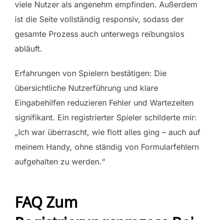
viele Nutzer als angenehm empfinden. Außerdem
ist die Seite vollständig responsiv, sodass der
gesamte Prozess auch unterwegs reibungslos
abläuft.
Erfahrungen von Spielern bestätigen: Die
übersichtliche Nutzerführung und klare
Eingabehilfen reduzieren Fehler und Wartezeiten
signifikant. Ein registrierter Spieler schilderte mir:
„Ich war überrascht, wie flott alles ging – auch auf
meinem Handy, ohne ständig von Formularfehlern
aufgehalten zu werden.“
FAQ Zum