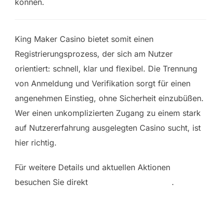
können.
King Maker Casino bietet somit einen
Registrierungsprozess, der sich am Nutzer
orientiert: schnell, klar und flexibel. Die Trennung
von Anmeldung und Verifikation sorgt für einen
angenehmen Einstieg, ohne Sicherheit einzubüßen.
Wer einen unkomplizierten Zugang zu einem stark
auf Nutzererfahrung ausgelegten Casino sucht, ist
hier richtig.
Für weitere Details und aktuellen Aktionen
besuchen Sie direkt
kingmakercasino1.org
.