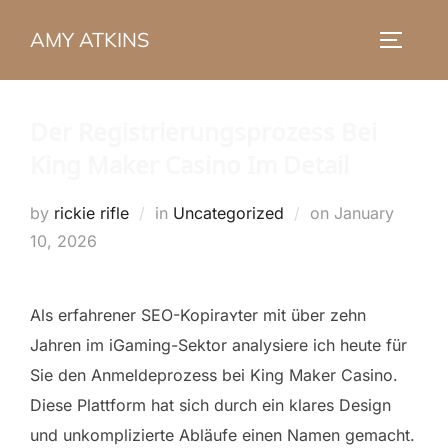
Skip
AMY ATKINS
to
TOGGLE
content
Der Registrierungsprozess Bei
King Maker Casino Im Detail
Posted
by
rickie rifle
in
Uncategorized
on
January
on
10, 2026
Als erfahrener SEO-Kopiraʏter mit über zehn
Jahren im iGaming-Sektor analysiere ich heute für
Sie den Anmeldeprozess bei King Maker Casino.
Diese Plattform hat sich durch ein klares Design
und unkomplizierte Abläufe einen Namen gemacht.