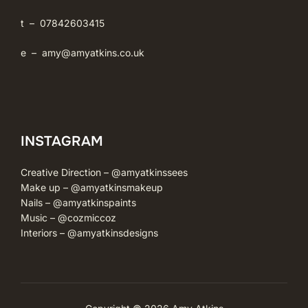
t – 07842603415
e –
amy@amyatkins.co.uk
INSTAGRAM
Creative Direction –
@amyatkinssees
Make up –
@amyatkinsmakeup
Nails –
@amyatkinspaints
Music –
@cozmiccoz
Interiors –
@amyatkinsdesigns