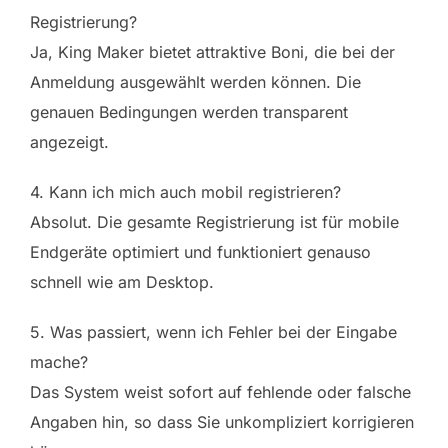
Registrierung?
Ja, King Maker bietet attraktive Boni, die bei der
Anmeldung ausgewählt werden können. Die
genauen Bedingungen werden transparent
angezeigt.
4. Kann ich mich auch mobil registrieren?
Absolut. Die gesamte Registrierung ist für mobile
Endgeräte optimiert und funktioniert genauso
schnell wie am Desktop.
5. Was passiert, wenn ich Fehler bei der Eingabe
mache?
Das System weist sofort auf fehlende oder falsche
Angaben hin, so dass Sie unkompliziert korrigieren