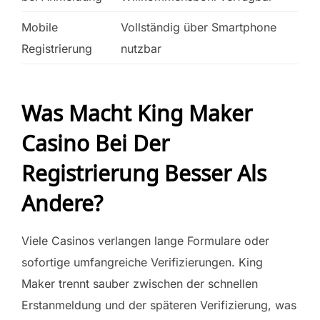
Mobile
Vollständig über Smartphone
Registrierung
nutzbar
Was Macht King Maker
Casino Bei Der
Registrierung Besser Als
Andere?
Viele Casinos verlangen lange Formulare oder
sofortige umfangreiche Verifizierungen. King
Maker trennt sauber zwischen der schnellen
Erstanmeldung und der späteren Verifizierung, was