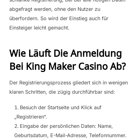
abgefragt werden, ohne den Nutzer zu
überfordern. So wird der Einstieg auch für
Einsteiger leicht gemacht.
Wie Läuft Die Anmeldung
Bei King Maker Casino Ab?
Der Registrierungsprozess gliedert sich in wenigen
klaren Schritten, die zügig durchführbar sind:
Besuch der Startseite und Klick auf
„Registrieren“.
Eingabe der persönlichen Daten: Name,
Geburtsdatum, E-Mail-Adresse, Telefonnummer.