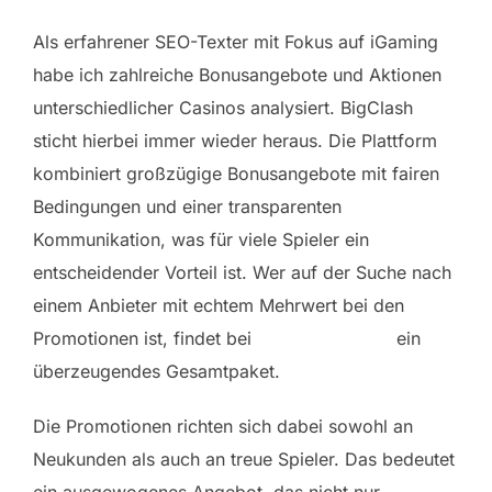
Als erfahrener SEO-Texter mit Fokus auf iGaming
habe ich zahlreiche Bonusangebote und Aktionen
unterschiedlicher Casinos analysiert. BigClash
sticht hierbei immer wieder heraus. Die Plattform
kombiniert großzügige Bonusangebote mit fairen
Bedingungen und einer transparenten
Kommunikation, was für viele Spieler ein
entscheidender Vorteil ist. Wer auf der Suche nach
einem Anbieter mit echtem Mehrwert bei den
Promotionen ist, findet bei
big clash casino
ein
überzeugendes Gesamtpaket.
Die Promotionen richten sich dabei sowohl an
Neukunden als auch an treue Spieler. Das bedeutet
ein ausgewogenes Angebot, das nicht nur