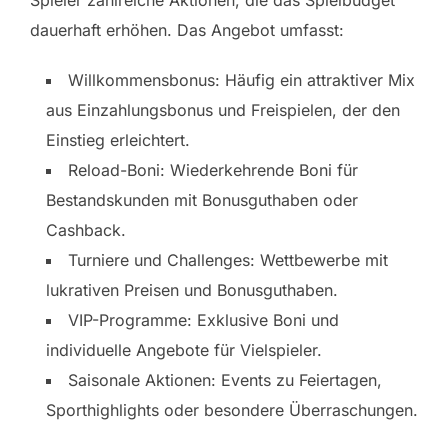
dauerhaft erhöhen. Das Angebot umfasst:
Willkommensbonus: Häufig ein attraktiver Mix
aus Einzahlungsbonus und Freispielen, der den
Einstieg erleichtert.
Reload-Boni: Wiederkehrende Boni für
Bestandskunden mit Bonusguthaben oder
Cashback.
Turniere und Challenges: Wettbewerbe mit
lukrativen Preisen und Bonusguthaben.
VIP-Programme: Exklusive Boni und
individuelle Angebote für Vielspieler.
Saisonale Aktionen: Events zu Feiertagen,
Sporthighlights oder besondere Überraschungen.