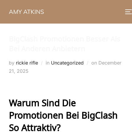
Skip
AMY ATKINS
to
content
BigClash Promotionen Besser Als
Bei Anderen Anbietern
Posted
by
rickie rifle
in
Uncategorized
on
December
on
21, 2025
Warum Sind Die
Promotionen Bei BigClash
So Attraktiv?