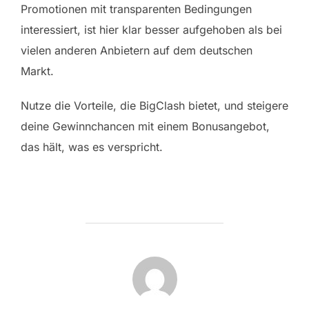
Promotionen mit transparenten Bedingungen
interessiert, ist hier klar besser aufgehoben als bei
vielen anderen Anbietern auf dem deutschen
Markt.
Nutze die Vorteile, die BigClash bietet, und steigere
deine Gewinnchancen mit einem Bonusangebot,
das hält, was es verspricht.
POST AUTHOR