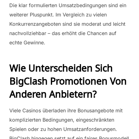
Die klar formulierten Umsatzbedingungen sind ein
weiterer Pluspunkt. Im Vergleich zu vielen
Konkurrenzangeboten sind sie moderat und leicht
nachvollziehbar – das erhöht die Chancen auf
echte Gewinne.
Wie Unterscheiden Sich
BigClash Promotionen Von
Anderen Anbietern?
Viele Casinos überladen ihre Bonusangebote mit
komplizierten Bedingungen, eingeschränkten
Spielen oder zu hohen Umsatzanforderungen.
BigClash hingegen setzt auf ein faires Bonusmodell