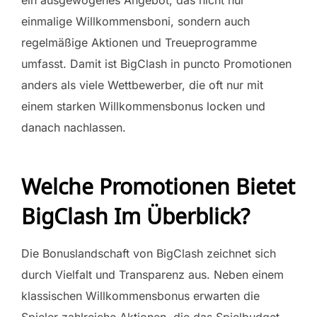
einmalige Willkommensboni, sondern auch
regelmäßige Aktionen und Treueprogramme
umfasst. Damit ist BigClash in puncto Promotionen
anders als viele Wettbewerber, die oft nur mit
einem starken Willkommensbonus locken und
danach nachlassen.
Welche Promotionen Bietet
BigClash Im Überblick?
Die Bonuslandschaft von BigClash zeichnet sich
durch Vielfalt und Transparenz aus. Neben einem
klassischen Willkommensbonus erwarten die
Spieler zahlreiche Aktionen, die das Spielbudget