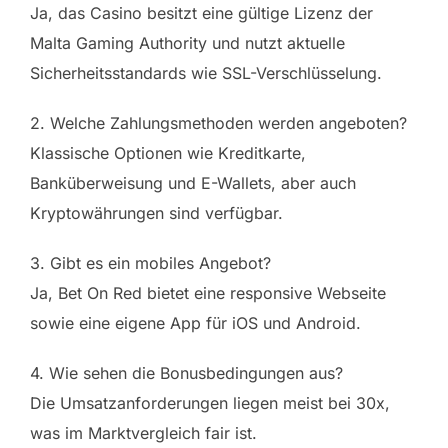
Ja, das Casino besitzt eine gültige Lizenz der
Malta Gaming Authority und nutzt aktuelle
Sicherheitsstandards wie SSL-Verschlüsselung.
2. Welche Zahlungsmethoden werden angeboten?
Klassische Optionen wie Kreditkarte,
Banküberweisung und E-Wallets, aber auch
Kryptowährungen sind verfügbar.
3. Gibt es ein mobiles Angebot?
Ja, Bet On Red bietet eine responsive Webseite
sowie eine eigene App für iOS und Android.
4. Wie sehen die Bonusbedingungen aus?
Die Umsatzanforderungen liegen meist bei 30x,
was im Marktvergleich fair ist.