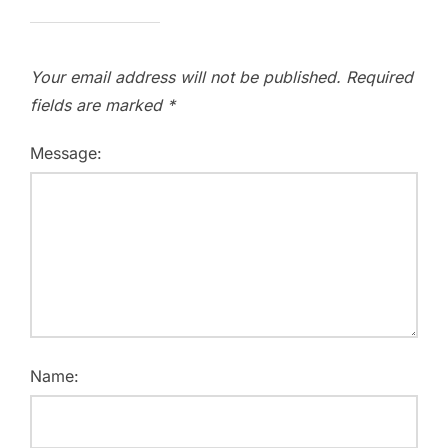
Your email address will not be published.
Required
fields are marked
*
Message:
Name: