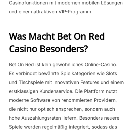
Casinofunktionen mit modernen mobilen Lösungen
und einem attraktiven VIP-Programm.
Was Macht Bet On Red
Casino Besonders?
Bet On Red ist kein gewöhnliches Online-Casino.
Es verbindet bewährte Spielkategorien wie Slots
und Tischspiele mit innovativen Features und einem
erstklassigen Kundenservice. Die Plattform nutzt
moderne Software von renommierten Providern,
die nicht nur optisch ansprechen, sondern auch
hohe Auszahlungsraten liefern. Besonders neuere
Spiele werden regelmäßig integriert, sodass das