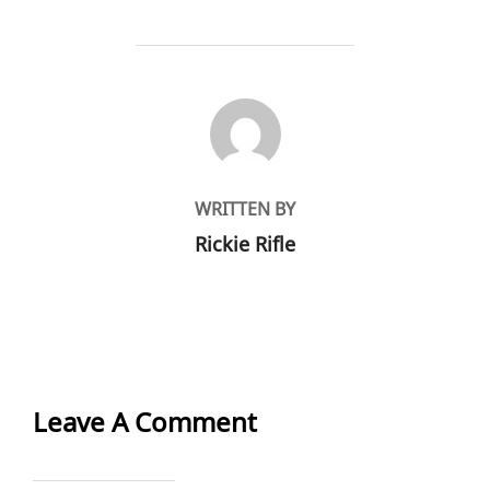
POST AUTHOR
WRITTEN BY
Rickie Rifle
Leave A Comment