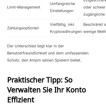
Umfangreiche
Limit-Management
oder schwer
Einstellungen
zugängliche
Vielfältig, inkl.
Beschränkt a
Zahlungsoptionen
Kryptowährungen
wenige Met
Der Unterschied liegt klar in der
Benutzerfreundlichkeit und dem umfassenden
Schutz, den Ampm seinen Spielern bietet.
Praktischer Tipp: So
Verwalten Sie Ihr Konto
Effizient