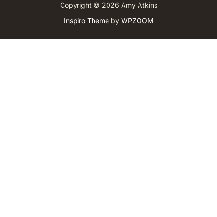
Copyright © 2026 Amy Atkins
Inspiro Theme
by
WPZOOM