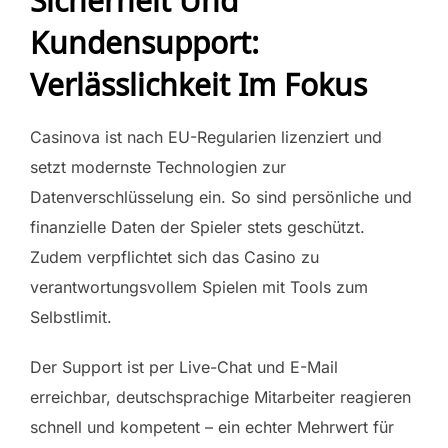
Kundensupport:
Verlässlichkeit Im Fokus
Casinova ist nach EU-Regularien lizenziert und
setzt modernste Technologien zur
Datenverschlüsselung ein. So sind persönliche und
finanzielle Daten der Spieler stets geschützt.
Zudem verpflichtet sich das Casino zu
verantwortungsvollem Spielen mit Tools zum
Selbstlimit.
Der Support ist per Live-Chat und E-Mail
erreichbar, deutschsprachige Mitarbeiter reagieren
schnell und kompetent – ein echter Mehrwert für