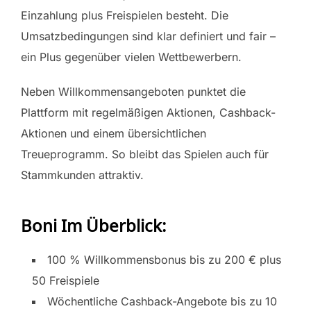
Einzahlung plus Freispielen besteht. Die
Umsatzbedingungen sind klar definiert und fair –
ein Plus gegenüber vielen Wettbewerbern.
Neben Willkommensangeboten punktet die
Plattform mit regelmäßigen Aktionen, Cashback-
Aktionen und einem übersichtlichen
Treueprogramm. So bleibt das Spielen auch für
Stammkunden attraktiv.
Boni Im Überblick:
100 % Willkommensbonus bis zu 200 € plus
50 Freispiele
Wöchentliche Cashback-Angebote bis zu 10