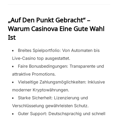
„Auf Den Punkt Gebracht“ –
Warum Casinova Eine Gute Wahl
Ist
Breites Spielportfolio: Von Automaten bis
Live-Casino top ausgestattet.
Faire Bonusbedingungen: Transparente und
attraktive Promotions.
Vielseitige Zahlungsmöglichkeiten: Inklusive
moderner Kryptowährungen.
Starke Sicherheit: Lizenzierung und
Verschlüsselung gewährleisten Schutz.
Guter Support: Deutschsprachig und schnell