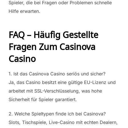
Spieler, die bei Fragen oder Problemen schnelle
Hilfe erwarten.
FAQ – Häufig Gestellte
Fragen Zum Casinova
Casino
1. Ist das Casinova Casino seriös und sicher?
Ja, das Casino besitzt eine gültige EU-Lizenz und
arbeitet mit SSL-Verschlüsselung, was hohe
Sicherheit für Spieler garantiert.
2. Welche Spieltypen finde ich bei Casinova?
Slots, Tischspiele, Live-Casino mit echten Dealern,