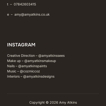
t – 07842603415
e –
amy@amyatkins.co.uk
INSTAGRAM
Creative Direction –
@amyatkinssees
Make up –
@amyatkinsmakeup
Nails –
@amyatkinspaints
Music –
@cozmiccoz
Interiors –
@amyatkinsdesigns
Copyright © 2026 Amy Atkins