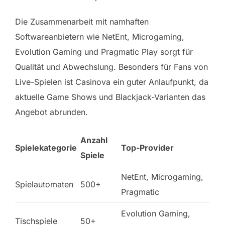
Die Zusammenarbeit mit namhaften
Softwareanbietern wie NetEnt, Microgaming,
Evolution Gaming und Pragmatic Play sorgt für
Qualität und Abwechslung. Besonders für Fans von
Live-Spielen ist Casinova ein guter Anlaufpunkt, da
aktuelle Game Shows und Blackjack-Varianten das
Angebot abrunden.
Anzahl
Spielekategorie
Top-Provider
Spiele
NetEnt, Microgaming,
Spielautomaten
500+
Pragmatic
Evolution Gaming,
Tischspiele
50+