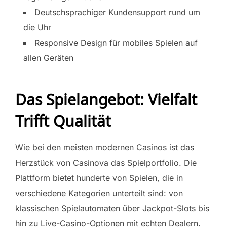
Deutschsprachiger Kundensupport rund um
die Uhr
Responsive Design für mobiles Spielen auf
allen Geräten
Das Spielangebot: Vielfalt
Trifft Qualität
Wie bei den meisten modernen Casinos ist das
Herzstück von Casinova das Spielportfolio. Die
Plattform bietet hunderte von Spielen, die in
verschiedene Kategorien unterteilt sind: von
klassischen Spielautomaten über Jackpot-Slots bis
hin zu Live-Casino-Optionen mit echten Dealern.