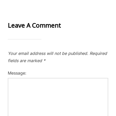
Leave A Comment
Your email address will not be published.
Required
fields are marked
*
Message: