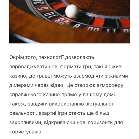
Окрім того, технології дозволяють
впроваджувати нові формати гри, такі як живі
казино, де гравці можуть взаємодіяти з живими
дилерами через відео. Це створює атмосферу
справжнього казино прямо у вашому домі.
Також, завдяки використанню віртуальної
реальності, азартні ігри стають ще більш
захопливими, відкриваючи нові горизонти для
користувачів.