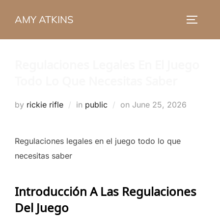
Skip
AMY ATKINS
to
TOGGLE
content
Regulaciones Legales En El Juego
Todo Lo Que Necesitas Saber
Posted
by
rickie rifle
in
public
on
June 25, 2026
on
Regulaciones legales en el juego todo lo que
necesitas saber
Introducción A Las Regulaciones
Del Juego