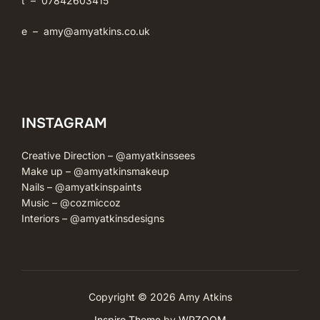
t – 07842603415
e –
amy@amyatkins.co.uk
INSTAGRAM
Creative Direction –
@amyatkinssees
Make up –
@amyatkinsmakeup
Nails –
@amyatkinspaints
Music –
@cozmiccoz
Interiors –
@amyatkinsdesigns
Copyright © 2026 Amy Atkins
Inspiro Theme
by
WPZOOM