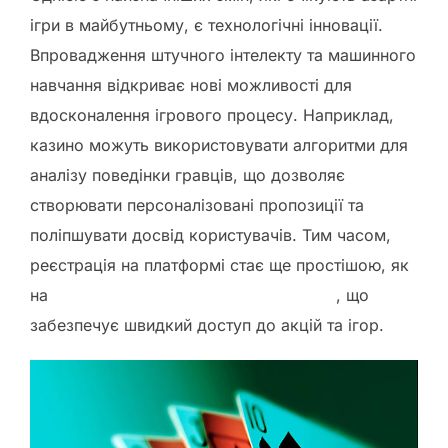
ігри в майбутньому, є технологічні інновації.
Впровадження штучного інтелекту та машинного
навчання відкриває нові можливості для
вдосконалення ігрового процесу. Наприклад,
казино можуть використовувати алгоритми для
аналізу поведінки гравців, що дозволяє
створювати персоналізовані пропозиції та
поліпшувати досвід користувачів. Тим часом,
реєстрація на платформі стає ще простішою, як
на
http://www.sunspin-casino.com/login
, що
забезпечує швидкий доступ до акцій та ігор.