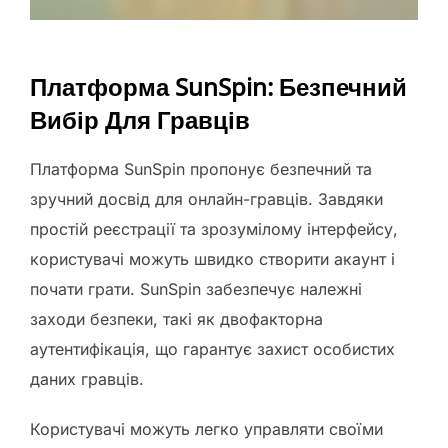
Платформа SunSpin: Безпечний
Вибір Для Гравців
Платформа SunSpin пропонує безпечний та
зручний досвід для онлайн-гравців. Завдяки
простій реєстрації та зрозумілому інтерфейсу,
користувачі можуть швидко створити акаунт і
почати грати. SunSpin забезпечує належні
заходи безпеки, такі як двофакторна
аутентифікація, що гарантує захист особистих
даних гравців.
Користувачі можуть легко управляти своїми