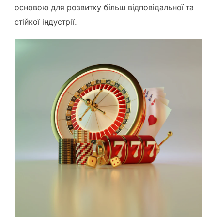
основою для розвитку більш відповідальної та
стійкої індустрії.