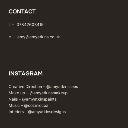
CONTACT
t – 07842603415
e –
amy@amyatkins.co.uk
INSTAGRAM
Creative Direction –
@amyatkinssees
Make up –
@amyatkinsmakeup
Nails –
@amyatkinspaints
Music –
@cozmiccoz
Interiors –
@amyatkinsdesigns