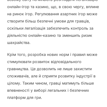
онлайн-ігор та казино, що, в свою чергу, вплине
на ринок ігор. Регулювання азартних ігор може
створити більш безпечні умови для гравців,
оскільки легалізація забезпечить контроль за
діяльністю онлайн-казино та зменшить ризик
шахрайства.
Крім того, розробка нових норм і правил може
стимулювати розвиток відповідального
гравництва. Це дозволить не лише захистити
споживачів, але й сприяти розвитку індустрії в
цілому. Таким чином, гравці матимуть більше
впевненості у виборі легальних і безпечних
платформ для гри.