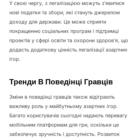
У свою чергу, з легалізацією можуть з’явитися
нові податки та збори, які стануть джерелом
доходу для держави. Це може сприяти
покращенню соціальних програм і підтримці
проектів у сфері освіти та охорони здоров’я, що
додасть додаткову цінність легалізації азартних
ігор.
Тренди В Поведінці Гравців
Зміни в поведінці гравців також відіграють
важливу роль у майбутньому азартних ігор.
Багато користувачів сьогодні надають перевагу
мобільним платформам для гри, оскільки це
забезпечує зручність і доступність. Розвиток