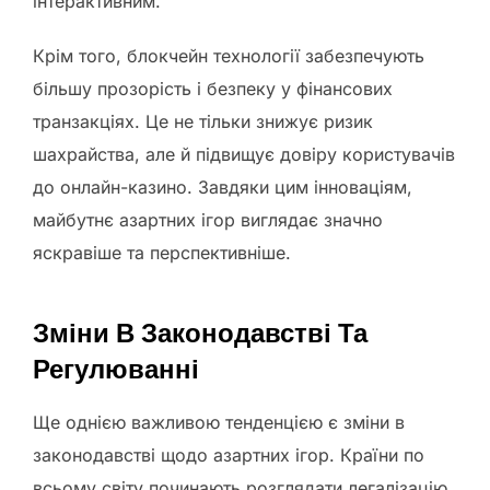
інтерактивним.
Крім того, блокчейн технології забезпечують
більшу прозорість і безпеку у фінансових
транзакціях. Це не тільки знижує ризик
шахрайства, але й підвищує довіру користувачів
до онлайн-казино. Завдяки цим інноваціям,
майбутнє азартних ігор виглядає значно
яскравіше та перспективніше.
Зміни В Законодавстві Та
Регулюванні
Ще однією важливою тенденцією є зміни в
законодавстві щодо азартних ігор. Країни по
всьому світу починають розглядати легалізацію