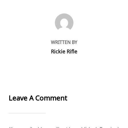
POST AUTHOR
WRITTEN BY
Rickie Rifle
Leave A Comment