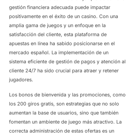
gestión financiera adecuada puede impactar
positivamente en el éxito de un casino. Con una
amplia gama de juegos y un enfoque en la
satisfacción del cliente, esta plataforma de
apuestas en línea ha sabido posicionarse en el
mercado español. La implementación de un
sistema eficiente de gestión de pagos y atención al
cliente 24/7 ha sido crucial para atraer y retener
jugadores.
Los bonos de bienvenida y las promociones, como
los 200 giros gratis, son estrategias que no solo
aumentan la base de usuarios, sino que también
fomentan un ambiente de juego más atractivo. La
correcta administración de estas ofertas es un