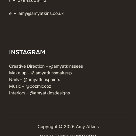
t – 07842603415
e –
amy@amyatkins.co.uk
INSTAGRAM
Creative Direction –
@amyatkinssees
Make up –
@amyatkinsmakeup
Nails –
@amyatkinspaints
Music –
@cozmiccoz
Interiors –
@amyatkinsdesigns
Copyright © 2026 Amy Atkins