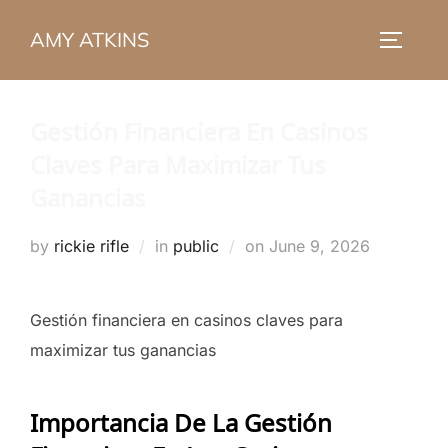
Skip
AMY ATKINS
to
TOGGLE
content
Gestión Financiera En Casinos
Claves Para Maximizar Tus
Ganancias
Posted
by
rickie rifle
in
public
on
June 9, 2026
on
Gestión financiera en casinos claves para
maximizar tus ganancias
Importancia De La Gestión