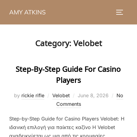
Skip
AMY ATKINS
to
TOGGLE
content
Category:
Velobet
Step-By-Step Guide For Casino
Players
Posted
by
rickie rifle
Velobet
June 8, 2026
No
on
Comments
Step-by-Step Guide for Casino Players Velobet: Η
ιδανική επιλογή για παίκτες καζίνο Η Velobet
αναδεικνύεται ως μια από τις κορυφαίες