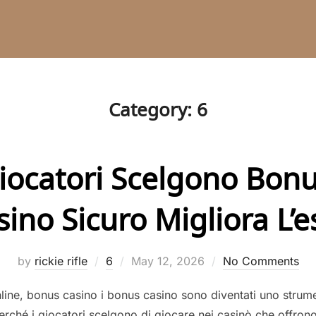
Category:
6
iocatori Scelgono Bonu
ino Sicuro Migliora L’e
Posted
by
rickie rifle
6
May 12, 2026
No Comments
on
ine, bonus casino i bonus casino sono diventati uno strumen
perché i giocatori scelgono di giocare nei casinò che offro