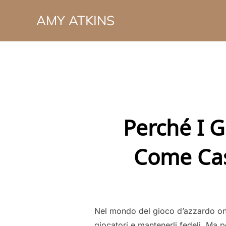
Skip
AMY ATKINS
to
content
Perché I G
Come Cas
Nel mondo del gioco d’azzardo onl
giocatori e mantenerli fedeli. Ma 