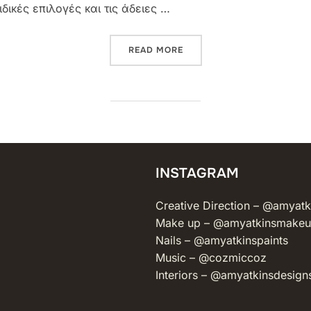
ιδικές επιλογές και τις άδειες …
“THE ULTIMATE GUIDE TO 
READ MORE
INSTAGRAM
Creative Direction –
@amyatk
Make up –
@amyatkinsmake
Nails –
@amyatkinspaints
Music –
@cozmiccoz
Interiors –
@amyatkinsdesign