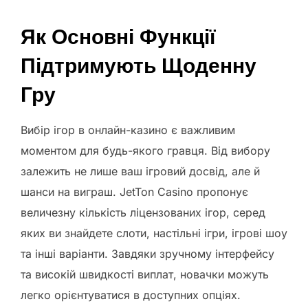
Як Основні Функції
Підтримують Щоденну
Гру
Вибір ігор в онлайн-казино є важливим
моментом для будь-якого гравця. Від вибору
залежить не лише ваш ігровий досвід, але й
шанси на виграш. JetTon Casino пропонує
величезну кількість ліцензованих ігор, серед
яких ви знайдете слоти, настільні ігри, ігрові шоу
та інші варіанти. Завдяки зручному інтерфейсу
та високій швидкості виплат, новачки можуть
легко орієнтуватися в доступних опціях.