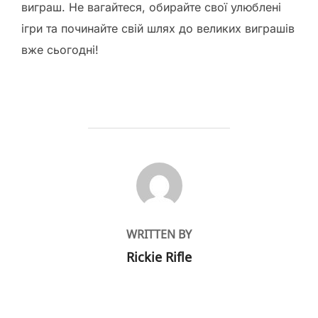
виграш. Не вагайтеся, обирайте свої улюблені
ігри та починайте свій шлях до великих виграшів
вже сьогодні!
POST AUTHOR
WRITTEN BY
Rickie Rifle