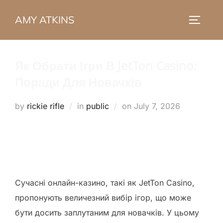
Skip
AMY ATKINS
to
TOGGLE
content
Як Обрати Ігри В JetTon Casino:
Поради Для Новачків
Posted
by
rickie rifle
in
public
on
July 7, 2026
on
Сучасні онлайн-казино, такі як JetTon Casino,
пропонують величезний вибір ігор, що може
бути досить заплутаним для новачків. У цьому