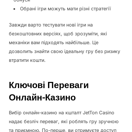
Обрані ігри можуть мати різні стратегії
Завжди варто тестувати нові ігри на
безкоштовних версіях, щоб зрозуміти, які
механіки вам підходять найбільше. Це
дозволить знайти свою ідеальну гру без ризику
втратити кошти.
Ключові Переваги
Онлайн-Казино
Вибір онлайн-казино на кшталт JetTon Casino
надає безліч переваг, які роблять гру зручною
та приємною. По-перше, ви отримуєте доступ