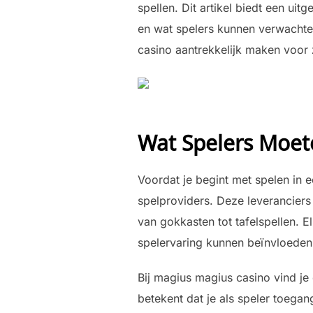
spellen. Dit artikel biedt een u
en wat spelers kunnen verwachten
casino aantrekkelijk maken voor 
Wat Spelers Moet
Voordat je begint met spelen in 
spelproviders. Deze leveranciers 
van gokkasten tot tafelspellen. E
spelervaring kunnen beïnvloeden
Bij magius magius casino vind je
betekent dat je als speler toegan