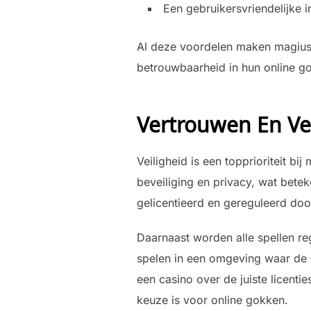
Een gebruikersvriendelijke i
Al deze voordelen maken magius m
betrouwbaarheid in hun online go
Vertrouwen En Ve
Veiligheid is een topprioriteit 
beveiliging en privacy, wat bete
gelicentieerd en gereguleerd doo
Daarnaast worden alle spellen reg
spelen in een omgeving waar de u
een casino over de juiste licent
keuze is voor online gokken.