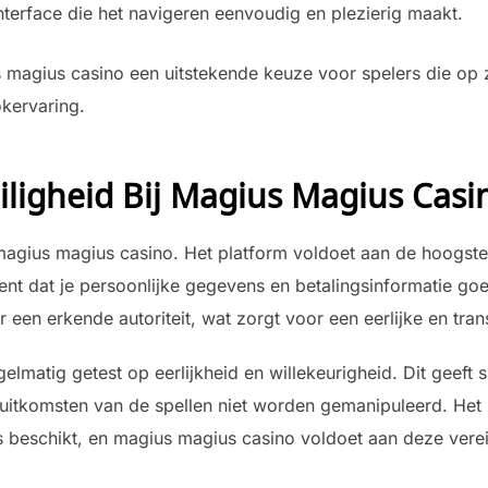
nterface die het navigeren eenvoudig en plezierig maakt.
agius casino een uitstekende keuze voor spelers die op zo
kervaring.
iligheid Bij Magius Magius Casi
bij magius magius casino. Het platform voldoet aan de hoogs
kent dat je persoonlijke gegevens en betalingsinformatie go
r een erkende autoriteit, wat zorgt voor een eerlijke en tr
elmatig getest op eerlijkheid en willekeurigheid. Dit geeft
itkomsten van de spellen niet worden gemanipuleerd. Het i
ies beschikt, en magius magius casino voldoet aan deze vere