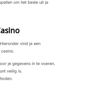
pellen om het beste uit je
Casino
 Hieronder vind je een
 casino.
oor je gegevens in te voeren.
t veilig is.
thoden.