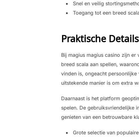
Snel en veilig stortingsmet
Toegang tot een breed scala
Praktische Detail
Bij magius magius casino zijn er
breed scala aan spellen, waaronde
vinden is, ongeacht persoonlijke
uitstekende manier is om extra wa
Daarnaast is het platform geopti
spelen. De gebruiksvriendelijke 
genieten van een betrouwbare kl
Grote selectie van populaire