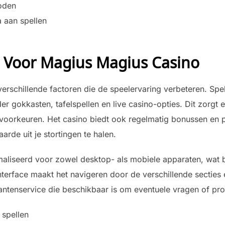
hoden
 aan spellen
s Voor Magius Magius Casino
 verschillende factoren die de speelervaring verbeteren. Sp
r gokkasten, tafelspellen en live casino-opties. Dit zorgt 
 voorkeuren. Het casino biedt ook regelmatig bonussen en 
arde uit je stortingen te halen.
maliseerd voor zowel desktop- als mobiele apparaten, wat b
interface maakt het navigeren door de verschillende sectie
antenservice die beschikbaar is om eventuele vragen of pro
 spellen