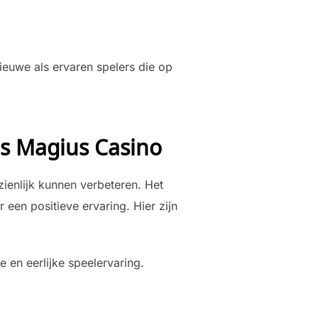
euwe als ervaren spelers die op
us Magius Casino
ienlijk kunnen verbeteren. Het
 een positieve ervaring. Hier zijn
en eerlijke speelervaring.
.