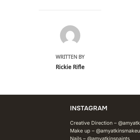
POST AUTHOR
WRITTEN BY
Rickie Rifle
INSTAGRAM
Creative Direction –
@amyatk
Make up –
@amyatkinsmake
Nails –
@amyatkinspaints