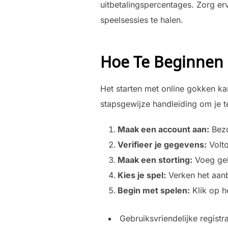
uitbetalingspercentages. Zorg erv
speelsessies te halen.
Hoe Te Beginnen 
Het starten met online gokken ka
stapsgewijze handleiding om je t
Maak een account aan:
Bezo
Verifieer je gegevens:
Volto
Maak een storting:
Voeg gel
Kies je spel:
Verken het aanb
Begin met spelen:
Klik op h
Gebruiksvriendelijke registr