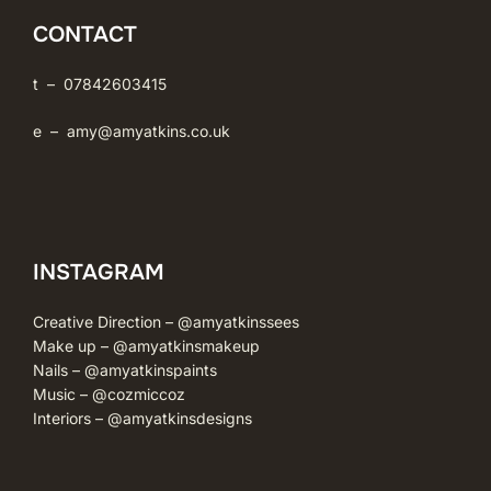
CONTACT
t – 07842603415
e –
amy@amyatkins.co.uk
INSTAGRAM
Creative Direction –
@amyatkinssees
Make up –
@amyatkinsmakeup
Nails –
@amyatkinspaints
Music –
@cozmiccoz
Interiors –
@amyatkinsdesigns