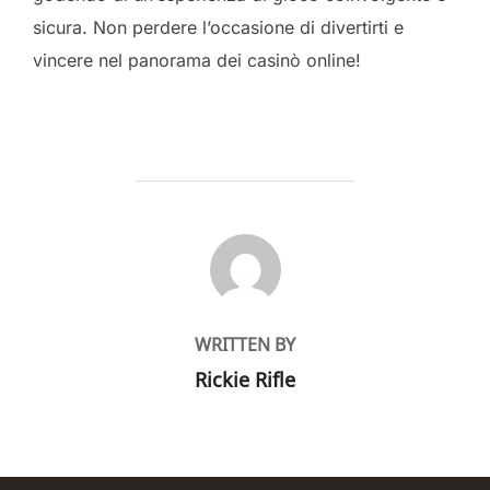
sicura. Non perdere l’occasione di divertirti e
vincere nel panorama dei casinò online!
POST AUTHOR
WRITTEN BY
Rickie Rifle