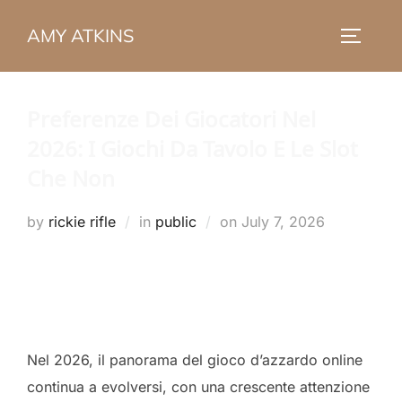
Skip
AMY ATKINS
to
TOGGLE
content
Preferenze Dei Giocatori Nel
2026: I Giochi Da Tavolo E Le Slot
Che Non
Posted
by
rickie rifle
in
public
on
July 7, 2026
on
Nel 2026, il panorama del gioco d’azzardo online
continua a evolversi, con una crescente attenzione