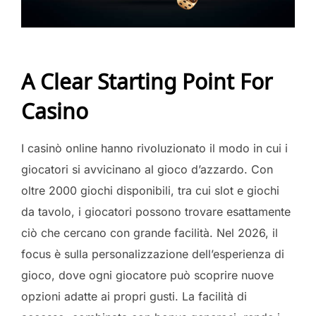
A Clear Starting Point For
Casino
I casinò online hanno rivoluzionato il modo in cui i
giocatori si avvicinano al gioco d’azzardo. Con
oltre 2000 giochi disponibili, tra cui slot e giochi
da tavolo, i giocatori possono trovare esattamente
ciò che cercano con grande facilità. Nel 2026, il
focus è sulla personalizzazione dell’esperienza di
gioco, dove ogni giocatore può scoprire nuove
opzioni adatte ai propri gusti. La facilità di