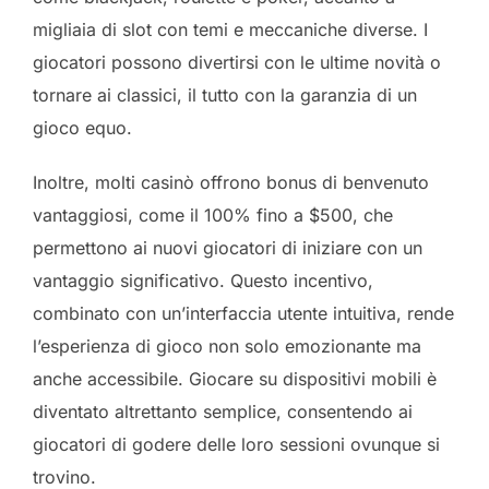
migliaia di slot con temi e meccaniche diverse. I
giocatori possono divertirsi con le ultime novità o
tornare ai classici, il tutto con la garanzia di un
gioco equo.
Inoltre, molti casinò offrono bonus di benvenuto
vantaggiosi, come il 100% fino a $500, che
permettono ai nuovi giocatori di iniziare con un
vantaggio significativo. Questo incentivo,
combinato con un’interfaccia utente intuitiva, rende
l’esperienza di gioco non solo emozionante ma
anche accessibile. Giocare su dispositivi mobili è
diventato altrettanto semplice, consentendo ai
giocatori di godere delle loro sessioni ovunque si
trovino.