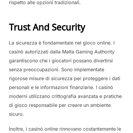
rispetto alle opzioni tradizionali.
Trust And Security
La sicurezza è fondamentale nel gioco online. I
casinò autorizzati dalla Malta Gaming Authority
garantiscono che i giocatori possano divertirsi
senza preoccupazioni. Sono implementate
rigorose misure di sicurezza per proteggere i dati
personali e le informazioni finanziarie. I casinò
moderni utilizzano crittografia avanzata e pratiche
di gioco responsabile per creare un ambiente
sicuro.
Inoltre, i casinò online rinnovano costantemente le