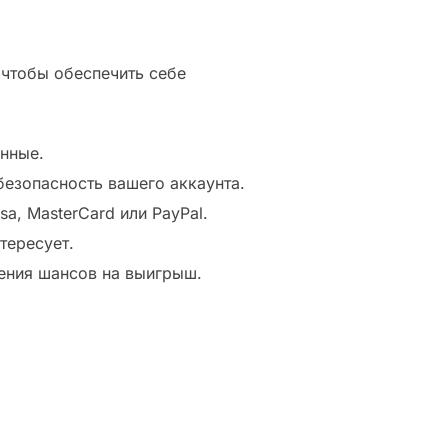
 чтобы обеспечить себе
анные.
езопасность вашего аккаунта.
a, MasterCard или PayPal.
тересует.
шения шансов на выигрыш.