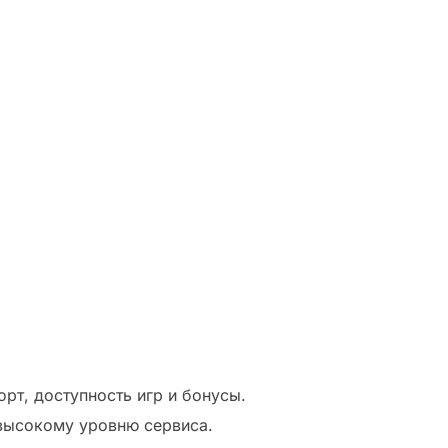
рт, доступность игр и бонусы.
 высокому уровню сервиса.