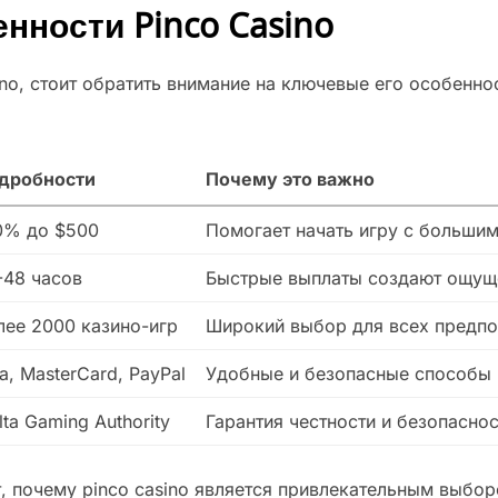
ности Pinco Casino
no, стоит обратить внимание на ключевые его особенно
дробности
Почему это важно
0% до $500
Помогает начать игру с больши
-48 часов
Быстрые выплаты создают ощущ
лее 2000 казино-игр
Широкий выбор для всех предпо
a, MasterCard, PayPal
Удобные и безопасные способы 
lta Gaming Authority
Гарантия честности и безопаснос
, почему pinco casino является привлекательным выбор