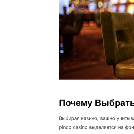
Почему Выбрать 
Выбирая казино, важно учитыва
pinco casino выделяется на ф