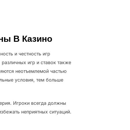
ны В Казино
ость и честность игр
 различных игр и ставок также
вляются неотъемлемой частью
ельные условия, тем больше
верия. Игроки всегда должны
избежать неприятных ситуаций.