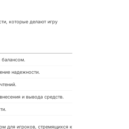
сти, которые делают игру
м балансом.
ение надежности.
чтений.
внесения и вывода средств.
ти.
ом для игроков, стремящихся к