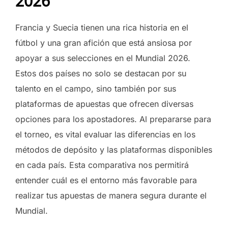
Francia y Suecia tienen una rica historia en el
fútbol y una gran afición que está ansiosa por
apoyar a sus selecciones en el Mundial 2026.
Estos dos países no solo se destacan por su
talento en el campo, sino también por sus
plataformas de apuestas que ofrecen diversas
opciones para los apostadores. Al prepararse para
el torneo, es vital evaluar las diferencias en los
métodos de depósito y las plataformas disponibles
en cada país. Esta comparativa nos permitirá
entender cuál es el entorno más favorable para
realizar tus apuestas de manera segura durante el
Mundial.