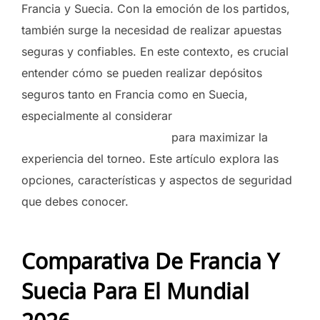
Francia y Suecia. Con la emoción de los partidos,
también surge la necesidad de realizar apuestas
seguras y confiables. En este contexto, es crucial
entender cómo se pueden realizar depósitos
seguros tanto en Francia como en Suecia,
especialmente al considerar
https://mundial-
2026.lat/francia-vs-suecia/
para maximizar la
experiencia del torneo. Este artículo explora las
opciones, características y aspectos de seguridad
que debes conocer.
Comparativa De Francia Y
Suecia Para El Mundial
2026