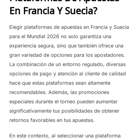
En Francia Y Suecia?
Elegir plataformas de apuestas en Francia y Suecia
para el Mundial 2026 no solo garantiza una
experiencia segura, sino que también ofrece una
gran variedad de opciones para los apostadores.
La combinación de un entorno regulado, diversas
opciones de pago y atención al cliente de calidad
hace que estas plataformas sean altamente
recomendables. Además, las promociones
especiales durante el torneo pueden aumentar
significativamente tus posibilidades de obtener
retornos favorables en tus apuestas.
En este contexto, al seleccionar una plataforma