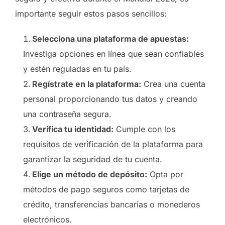
importante seguir estos pasos sencillos:
Selecciona una plataforma de apuestas:
Investiga opciones en línea que sean confiables
y estén reguladas en tu país.
Regístrate en la plataforma:
Crea una cuenta
personal proporcionando tus datos y creando
una contraseña segura.
Verifica tu identidad:
Cumple con los
requisitos de verificación de la plataforma para
garantizar la seguridad de tu cuenta.
Elige un método de depósito:
Opta por
métodos de pago seguros como tarjetas de
crédito, transferencias bancarias o monederos
electrónicos.