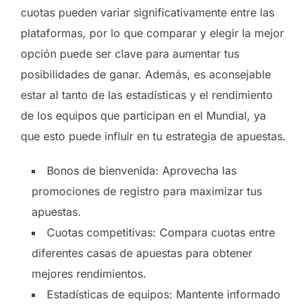
cuotas pueden variar significativamente entre las
plataformas, por lo que comparar y elegir la mejor
opción puede ser clave para aumentar tus
posibilidades de ganar. Además, es aconsejable
estar al tanto de las estadísticas y el rendimiento
de los equipos que participan en el Mundial, ya
que esto puede influir en tu estrategia de apuestas.
Bonos de bienvenida: Aprovecha las
promociones de registro para maximizar tus
apuestas.
Cuotas competitivas: Compara cuotas entre
diferentes casas de apuestas para obtener
mejores rendimientos.
Estadísticas de equipos: Mantente informado