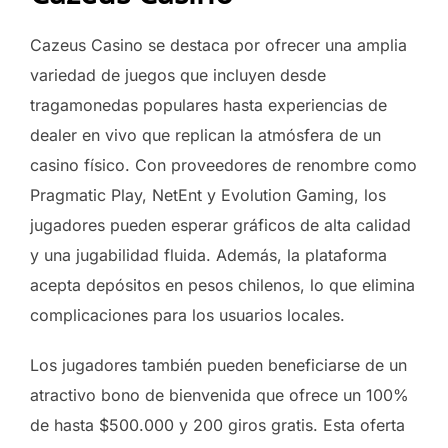
Cazeus Casino se destaca por ofrecer una amplia
variedad de juegos que incluyen desde
tragamonedas populares hasta experiencias de
dealer en vivo que replican la atmósfera de un
casino físico. Con proveedores de renombre como
Pragmatic Play, NetEnt y Evolution Gaming, los
jugadores pueden esperar gráficos de alta calidad
y una jugabilidad fluida. Además, la plataforma
acepta depósitos en pesos chilenos, lo que elimina
complicaciones para los usuarios locales.
Los jugadores también pueden beneficiarse de un
atractivo bono de bienvenida que ofrece un 100%
de hasta $500.000 y 200 giros gratis. Esta oferta