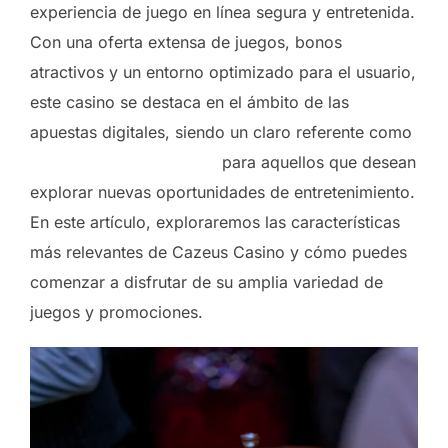
experiencia de juego en línea segura y entretenida.
Con una oferta extensa de juegos, bonos
atractivos y un entorno optimizado para el usuario,
este casino se destaca en el ámbito de las
apuestas digitales, siendo un claro referente como
https://cazeus-casino.cl/
para aquellos que desean
explorar nuevas oportunidades de entretenimiento.
En este artículo, exploraremos las características
más relevantes de Cazeus Casino y cómo puedes
comenzar a disfrutar de su amplia variedad de
juegos y promociones.