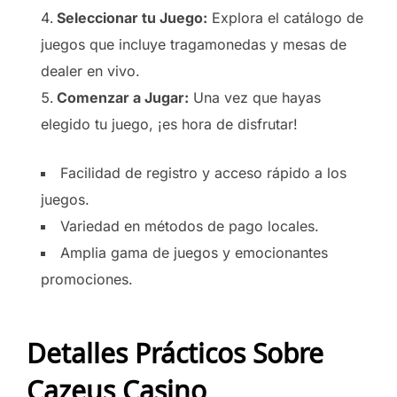
Seleccionar tu Juego:
Explora el catálogo de
juegos que incluye tragamonedas y mesas de
dealer en vivo.
Comenzar a Jugar:
Una vez que hayas
elegido tu juego, ¡es hora de disfrutar!
Facilidad de registro y acceso rápido a los
juegos.
Variedad en métodos de pago locales.
Amplia gama de juegos y emocionantes
promociones.
Detalles Prácticos Sobre
Cazeus Casino