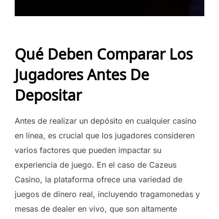
Qué Deben Comparar Los
Jugadores Antes De
Depositar
Antes de realizar un depósito en cualquier casino
en línea, es crucial que los jugadores consideren
varios factores que pueden impactar su
experiencia de juego. En el caso de Cazeus
Casino, la plataforma ofrece una variedad de
juegos de dinero real, incluyendo tragamonedas y
mesas de dealer en vivo, que son altamente