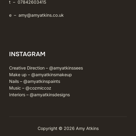
t – 07842603415
e –
amy@amyatkins.co.uk
INSTAGRAM
Creative Direction –
@amyatkinssees
Make up –
@amyatkinsmakeup
Nails –
@amyatkinspaints
Music –
@cozmiccoz
Interiors –
@amyatkinsdesigns
Copyright © 2026 Amy Atkins