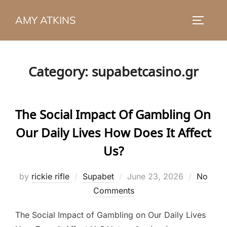
Skip
AMY ATKINS
to
TOGGLE
content
Category:
supabetcasino.gr
The Social Impact Of Gambling On
Our Daily Lives How Does It Affect
Us?
Posted
by
rickie rifle
Supabet
June 23, 2026
No
on
Comments
The Social Impact of Gambling on Our Daily Lives