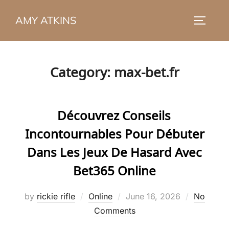
Skip
AMY ATKINS
to
TOGGLE
content
Category:
max-bet.fr
Découvrez Conseils
Incontournables Pour Débuter
Dans Les Jeux De Hasard Avec
Bet365 Online
Posted
by
rickie rifle
Online
June 16, 2026
No
on
Comments