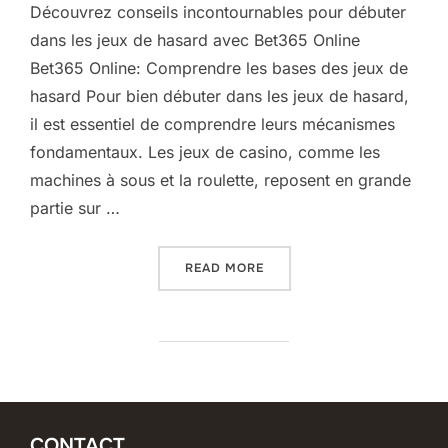
Découvrez conseils incontournables pour débuter
dans les jeux de hasard avec Bet365 Online
Bet365 Online: Comprendre les bases des jeux de
hasard Pour bien débuter dans les jeux de hasard,
il est essentiel de comprendre leurs mécanismes
fondamentaux. Les jeux de casino, comme les
machines à sous et la roulette, reposent en grande
partie sur …
“DÉCOUVREZ CONSEILS IN
READ MORE
CONTACT